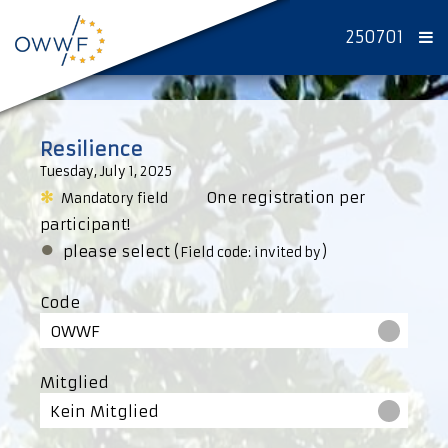
250701
Resilience
Tuesday, July 1, 2025
✻
One registration per
Mandatory field
participant!
●
please select (
)
Field code: invited by
Code
OWWF
Mitglied
Kein Mitglied