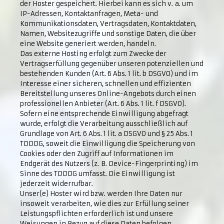
der Hoster gespeichert. Hierbei kann es sich v. a. um
IP-Adressen, Kontaktanfragen, Meta- und
Kommunikationsdaten, Vertragsdaten, Kontaktdaten,
Namen, Websitezugriffe und sonstige Daten, die über
eine Website generiert werden, handeln.
Das externe Hosting erfolgt zum Zwecke der
Vertragserfüllung gegenüber unseren potenziellen und
bestehenden Kunden (Art. 6 Abs. 1 lit. b DSGVO) und im
Interesse einer sicheren, schnellen und effizienten
Bereitstellung unseres Online-Angebots durch einen
professionellen Anbieter (Art. 6 Abs. 1 lit. f DSGVO).
Sofern eine entsprechende Einwilligung abgefragt
wurde, erfolgt die Verarbeitung ausschließlich auf
Grundlage von Art. 6 Abs. 1 lit. a DSGVO und § 25 Abs. 1
TDDDG, soweit die Einwilligung die Speicherung von
Cookies oder den Zugriff auf Informationen im
Endgerät des Nutzers (z. B. Device-Fingerprinting) im
Sinne des TDDDG umfasst. Die Einwilligung ist
jederzeit widerrufbar.
Unser(e) Hoster wird bzw. werden Ihre Daten nur
insoweit verarbeiten, wie dies zur Erfüllung seiner
Leistungspflichten erforderlich ist und unsere
Weisungen in Bezug auf diese Daten befolgen.