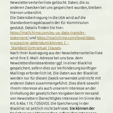
Newsletterverteilerliste gelöscht. Daten, die zu
anderen Zwecken bei uns gespeichert wurden, bleiben
hiervon unberührt.
Die Datenübertragung in die USA wird auf die
Standardvertragsklauseln der EU-Kommission
gestützt. Details finden Sie hier:
https://mailchimp.com/eu-us-data-transfer-
statement/
und
https://mailchimp.com/legal/data-
processing-addendum/#Annex_C_-
_Standard_Contractual_Clauses
.
Nach Ihrer Austragung aus der Newsletterverteilerliste
wird Ihre E-Mail-Adresse bei uns bzw. dem
Newsletterdiensteanbieter ggf. in einer Blacklist
gespeichert, sofern dies zur Verhinderung künftiger
Mailings erforderlich ist. Die Daten aus der Blacklist
werden nur für diesen Zweck verwendet und nicht mit
anderen Daten zusammengeführt. Dies dient sowohl
Ihrem Interesse als auch unserem Interesse an der
Einhaltung der gesetzlichen Vorgaben beim Versand
von Newslettern (berechtigtes Interesse im Sinne des
Art. 6 Abs. 1 lit. f DSGVO). Die Speicherung in der
Blacklist ist zeitlich nicht befristet.
Sie können der