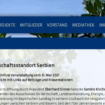
ROJEKTE
MITGLIEDER
VORSTAND
MEDIATHEK
IM
ATENSCHUTZ
ARCHIV
G VOM 12. JUNI 2021
schaftsstandort Serbien
nline Veranstaltung vom 31. Mai 2021
icht mit Links auf Beiträge und Präsentationen
er Eröffnung durch Präsident
Eberhard Sinner
betonte
Sandro Kirch
zender des Ausschusses für Wirtschaft, Landesentwicklung, Energie
lisierung im Bayerischen Landtag in seinem Grußwort die langjähr
ungen zwischen Serbien und Bayern. Seit den 70er Jahren besteht 