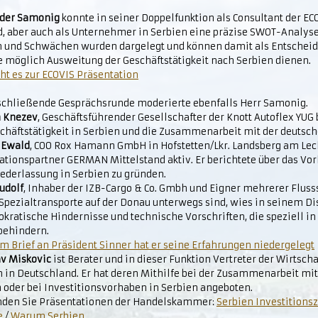
der Samonig
konnte in seiner Doppelfunktion als Consultant der EC
d, aber auch als Unternehmer in Serbien eine präzise SWOT-Analys
n und Schwächen wurden dargelegt und können damit als Entschei
e möglich Ausweitung der Geschäftstätigkeit nach Serbien dienen.
ht es zur ECOVIS Präsentation
schließende Gesprächsrunde moderierte ebenfalls Herr Samonig.
 Knezev
, Geschäftsführender Gesellschafter der Knott Autoflex YUG 
schäftstätigkeit in Serbien und die Zusammenarbeit mit der deutsc
 Ewald
, COO Rox Hamann GmbH in Hofstetten/Lkr. Landsberg am Lec
ationspartner GERMAN Mittelstand aktiv. Er berichtete über das Vo
iederlassung in Serbien zu gründen.
udolf
, Inhaber der IZB-Cargo & Co. Gmbh und Eigner mehrerer Flusss
 Spezialtransporte auf der Donau unterwegs sind, wies in seinem Di
okratische Hindernisse und technische Vorschriften, die speziell in
 behindern.
m Brief an Präsident Sinner hat er seine Erfahrungen niedergelegt
av Miskovic
ist Berater und in dieser Funktion Vertreter der Wirtsc
n in Deutschland. Er hat deren Mithilfe bei der Zusammenarbeit mi
 oder bei Investitionsvorhaben in Serbien angeboten.
inden Sie Präsentationen der Handelskammer:
Serbien Investitionsz
e
/
Warum Serbien