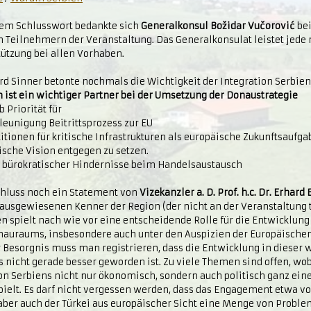
nem Schlusswort bedankte sich
Generalkonsul Božidar Vučorović
bei
n Teilnehmern der Veranstaltung. Das Generalkonsulat leistet jede
tützung bei allen Vorhaben.
d Sinner betonte nochmals die Wichtigkeit der Integration Serbien
 ist ein wichtiger Partner bei der Umsetzung der Donaustrategie
 Priorität für
leunigung Beitrittsprozess zur EU
titionen für kritische Infrastrukturen als europäische Zukunftsaufg
ische Vision entgegen zu setzen.
u bürokratischer Hindernisse beim Handelsaustausch
hluss noch ein Statement von
Vizekanzler a. D. Prof. h.c. Dr. Erhard
ausgewiesenen Kenner der Region (der nicht an der Veranstaltung 
n spielt nach wie vor eine entscheidende Rolle für die Entwicklung
nauraums, insbesondere auch unter den Auspizien der Europäischen
r Besorgnis muss man registrieren, dass die Entwicklung in dieser
 nicht gerade besser geworden ist. Zu viele Themen sind offen, wob
ion Serbiens nicht nur ökonomisch, sondern auch politisch ganz ei
spielt. Es darf nicht vergessen werden, dass das Engagement etwa v
aber auch der Türkei aus europäischer Sicht eine Menge von Proble