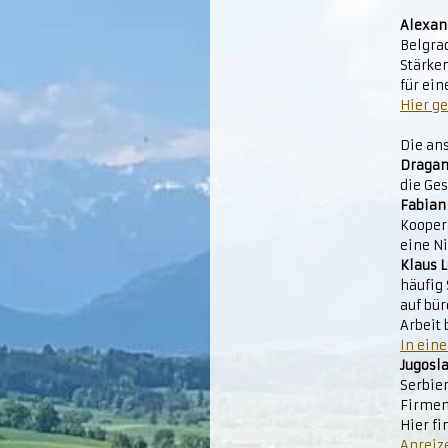
Alexan
Belgra
Stärke
für ein
Hier ge
Die an
Dragan
die Ge
Fabian
Kooper
eine N
Klaus L
häufig
auf bür
Arbeit
In eine
Jugosl
Serbie
Firmen
Hier f
Anreiz