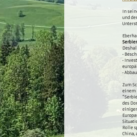
In sei
und de
Unters
Eberhar
Serbien
Deshalb
• Besch
• Inves
europä
• Abba
Zum Sc
einem 
“Serbie
des Do
einige
Europas
Situat
Rolle 
China, 