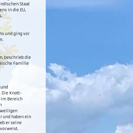
ändischen Staat
ens in die EU,
s.
ns und ging vor
n.
, beschrieb die
äische Familie
r und
 Die Knott-
 im Bereich
n
eweiligen
er und haben ein
eb er seine
 vorweist.