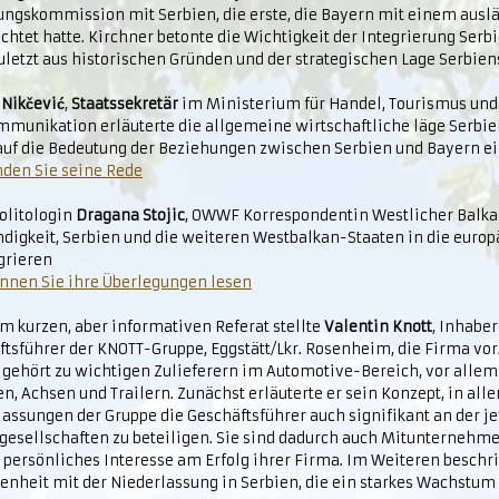
ungskommission mit Serbien, die erste, die Bayern mit einem ausl
chtet hatte. Kirchner betonte die Wichtigkeit der Integrierung Serbi
uletzt aus historischen Gründen und der strategischen Lage Serbien
Nikčević
,
Staatssekretär
im Ministerium für Handel, Tourismus und
mmunikation erläuterte die allgemeine wirtschaftliche läge Serbie
auf die Bedeutung der Beziehungen zwischen Serbien und Bayern ei
nden Sie seine Rede
olitologin
Dragana Stojic
, OWWF Korrespondentin Westlicher Balkan
digkeit, Serbien und die weiteren Westbalkan-Staaten in die europ
grieren
önnen Sie ihre Überlegungen lesen
m kurzen, aber informativen Referat stellte
Valentin Knott
, Inhabe
tsführer der KNOTT-Gruppe, Eggstätt/Lkr. Rosenheim, die Firma vor.
 gehört zu wichtigen Zulieferern im Automotive-Bereich, vor allem
, Achsen und Trailern. Zunächst erläuterte er sein Konzept, in alle
assungen der Gruppe die Geschäftsführer auch signifikant an der j
gesellschaften zu beteiligen. Sie sind dadurch auch Mitunternehm
 persönliches Interesse am Erfolg ihrer Firma. Im Weiteren beschri
enheit mit der Niederlassung in Serbien, die ein starkes Wachstum