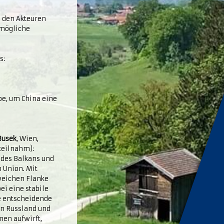
 den Akteuren
 mögliche
s:
abe, um China eine
 Busek
, Wien,
teilnahm):
 des Balkans und
 Union. Mit
 weichen Flanke
ei eine stabile
ne entscheidende
on Russland und
men aufwirft,