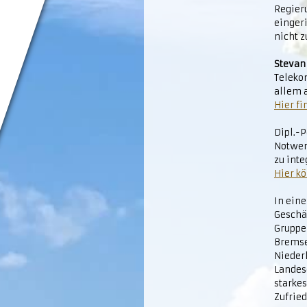
Regier
eingeri
nicht z
Stevan 
Teleko
allem 
Hier fi
Dipl.-P
Notwen
zu inte
Hier k
In eine
Geschäf
Gruppe
Bremsen
Niederl
Landes
starkes
Zufried