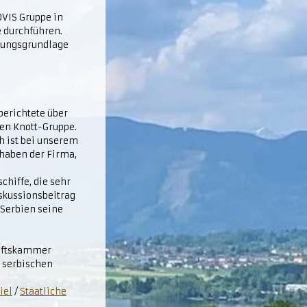
OVIS Gruppe in
e durchführen.
dungsgrundlage
berichtete über
hen Knott-Gruppe.
h ist bei unserem
rhaben der Firma,
chiffe, die sehr
skussionsbeitrag
 Serbien seine
haftskammer
t serbischen
iel
/
Staatliche