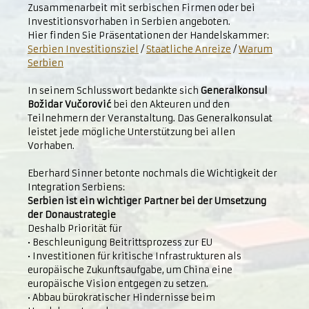
Zusammenarbeit mit serbischen Firmen oder bei
Investitionsvorhaben in Serbien angeboten.
Hier finden Sie Präsentationen der Handelskammer:
Serbien Investitionsziel
/
Staatliche Anreize
/
Warum
Serbien
In seinem Schlusswort bedankte sich
Generalkonsul
Božidar Vučorović
bei den Akteuren und den
Teilnehmern der Veranstaltung. Das Generalkonsulat
leistet jede mögliche Unterstützung bei allen
Vorhaben.
Eberhard Sinner betonte nochmals die Wichtigkeit der
Integration Serbiens:
Serbien ist ein wichtiger Partner bei der Umsetzung
der Donaustrategie
Deshalb Priorität für
• Beschleunigung Beitrittsprozess zur EU
• Investitionen für kritische Infrastrukturen als
europäische Zukunftsaufgabe, um China eine
europäische Vision entgegen zu setzen.
• Abbau bürokratischer Hindernisse beim