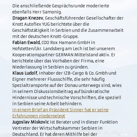
Die anschließende Gesprächsrunde moderierte
ebenfalls Herr Samonig.
Dragan Knezev
, Geschäftsführender Gesellschafter der
Knott Autoflex YUG berichtete über die
Geschäftstätigkeit in Serbien und die Zusammenarbeit
mit der deutschen Knott-Gruppe.
Fabian Ewald
, COO Rox Hamann GmbH in
Hofstetten/Lkr. Landsberg am Lech ist bei unserem
Kooperationspartner GERMAN Mittelstand aktiv. Er
berichtete über das Vorhaben der Firma, eine
Niederlassung in Serbien zu gründen.
Klaus Ludolf
, Inhaber der IZB-Cargo & Co. Gmbh und
Eigner mehrerer Flussschiffe, die sehr häufig
Spezialtransporte auf der Donau unterwegs sind, wies
in seinem Diskussionsbeitrag auf bürokratische
Hindernisse und technische Vorschriften, die speziell
in Serbien seine Arbeit behindern.
In einem Brief an Präsident Sinner hat er seine
Erfahrungen niedergelegt
Jugoslav Miskovic
ist Berater und in dieser Funktion
Vertreter der Wirtschaftskammer Serbien in
Deutschland. Er hat deren Mithilfe bei der