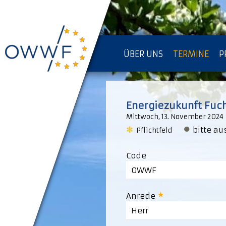
ÜBER UNS
TERMINE
P
IMPRESSUM [KOPIE]
D
Energiezukunft Fuc
Mittwoch, 13. November 2024
●
✻
bitte a
Pflichtfeld
Code
OWWF
Anrede
Herr