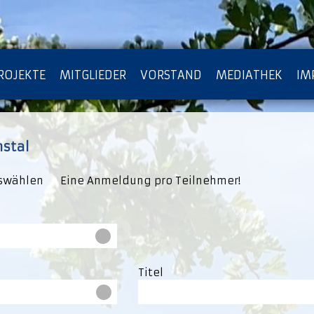
ROJEKTE
MITGLIEDER
VORSTAND
MEDIATHEK
IM
ATENSCHUTZ
ARCHIV
hstal
uswählen Eine Anmeldung pro Teilnehmer!
Titel