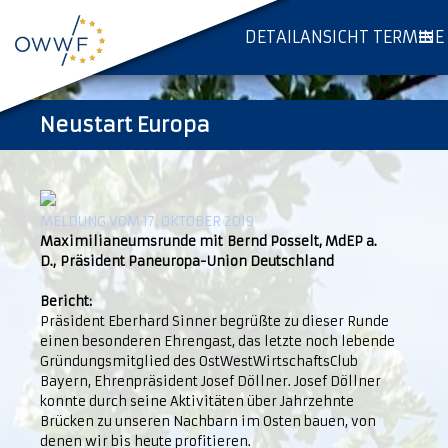
DETAILANSICHT TERMINE
Neustart Europa
MELDUNG VOM 17. OKTOBER 2019
Maximilianeumsrunde mit Bernd Posselt, MdEP a.
D., Präsident Paneuropa-Union Deutschland
Bericht:
Präsident Eberhard Sinner begrüßte zu dieser Runde
einen besonderen Ehrengast, das letzte noch lebende
Gründungsmitglied des OstWestWirtschaftsClub
Bayern, Ehrenpräsident Josef Döllner. Josef Döllner
konnte durch seine Aktivitäten über Jahrzehnte
Brücken zu unseren Nachbarn im Osten bauen, von
denen wir bis heute profitieren.