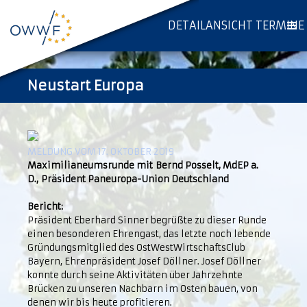
DETAILANSICHT TERMINE
Neustart Europa
MELDUNG VOM 17. OKTOBER 2019
Maximilianeumsrunde mit Bernd Posselt, MdEP a.
D., Präsident Paneuropa-Union Deutschland
Bericht:
Präsident Eberhard Sinner begrüßte zu dieser Runde
einen besonderen Ehrengast, das letzte noch lebende
Gründungsmitglied des OstWestWirtschaftsClub
Bayern, Ehrenpräsident Josef Döllner. Josef Döllner
konnte durch seine Aktivitäten über Jahrzehnte
Brücken zu unseren Nachbarn im Osten bauen, von
denen wir bis heute profitieren.