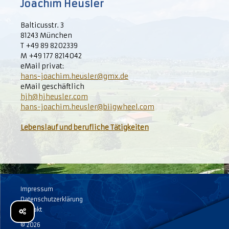
Joachim Heusler
Balticusstr. 3
81243 München
T +49 89 8202339
M +49 177 8214042
eMail privat:
hans-joachim.heusler@gmx.de
eMail geschäftlich
hjh@hjheusler.com
hans-joachim.heusler@biigwheel.com
Lebenslauf und berufliche Tätigkeiten
Impressum
Datenschutzerklärung
Kontakt
© 2026