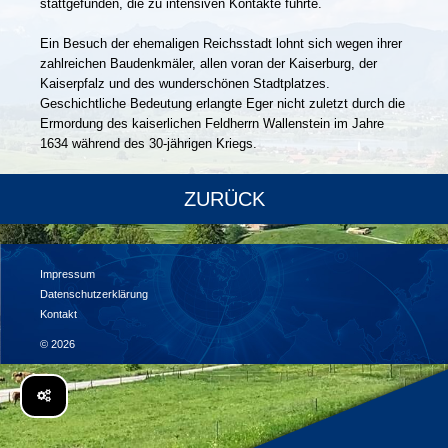
stattgefunden, die zu intensiven Kontakte führte.
Ein Besuch der ehemaligen Reichsstadt lohnt sich wegen ihrer
zahlreichen Baudenkmäler, allen voran der Kaiserburg, der
Kaiserpfalz und des wunderschönen Stadtplatzes.
Geschichtliche Bedeutung erlangte Eger nicht zuletzt durch die
Ermordung des kaiserlichen Feldherrn Wallenstein im Jahre
1634 während des 30-jährigen Kriegs.
ZURÜCK
Impressum
Datenschutzerklärung
Kontakt
© 2026