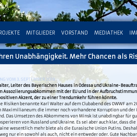
ROJEKTE
MITGLIEDER
VORSTAND
MEDIATHEK
IM
ahren Unabhängigkeit. Mehr Chancen als Ri
ATENSCHUTZ
ARCHIV
G VOM 3. SEPTEMBER 2018
alter, Leiter des Bayerischen Hauses in Odessa und Ukraine-Beauft
im Assoziierungsabkommen mit der EU und in der Aufbruchstimmun
ositiven Akzent, der zu einer Trendumkehr führen könnte.
ie Risiken benannte Karl Walter auf dem Clubabend des OWWF am 2
m Maximilianeum: die immer noch vorhandene Korruption und der K
nd. Das Umsetzen des Abkommens von Minsk ist unabdingbar für gu
sperieren von Russland und Ukraine. Es sei aber auch klar, dass die
aine wesentlich mehr biete als die Eurasische Union Putins. Deshal
eg nur ein sowohl als auch, nicht ein entweder oder. Gute Nachbar