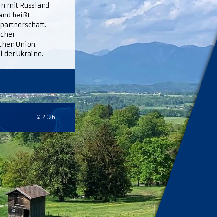
on mit Russland
and heißt
partnerschaft.
scher
chen Union,
 der Ukraine.
© 2026