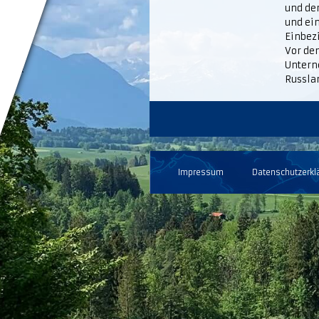
und de
und ei
Einbez
Vor de
Untern
Russla
Impressum
Datenschutzerkl