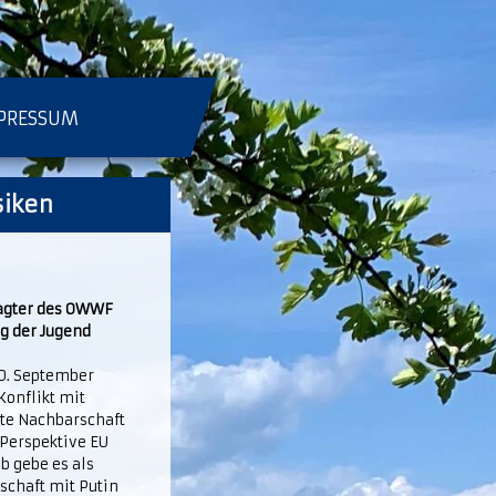
PRESSUM
siken
ragter des OWWF
g der Jugend
0. September
onflikt mit
te Nachbarschaft
 Perspektive EU
b gebe es als
schaft mit Putin