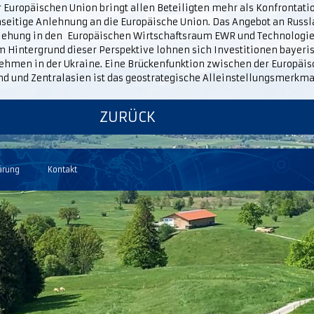
r Europäischen Union bringt allen Beteiligten mehr als Konfrontati
nseitige Anlehnung an die Europäische Union. Das Angebot an Russl
iehung in den Europäischen Wirtschaftsraum EWR und Technologie
m Hintergrund dieser Perspektive lohnen sich Investitionen bayeri
ehmen in der Ukraine. Eine Brückenfunktion zwischen der Europäis
nd und Zentralasien ist das geostrategische Alleinstellungsmerkmal
ZURÜCK
ärung
Kontakt