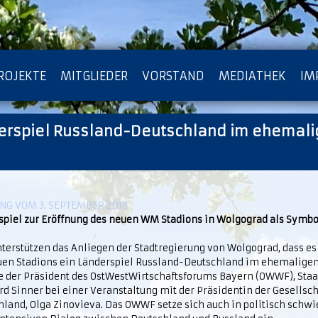
ROJEKTE
MITGLIEDER
VORSTAND
MEDIATHEK
IM
erspiel Russland-Deutschland im ehemal
ATENSCHUTZ
ARCHIV
G VOM 3. SEPTEMBER 2018
spiel zur Eröffnung des neuen WM Stadions in Wolgograd als Symbol
terstützen das Anliegen der Stadtregierung von Wolgograd, dass es
uen Stadions ein Länderspiel Russland-Deutschland im ehemaligen 
te der Präsident des OstWestWirtschaftsforums Bayern (OWWF), Staat
d Sinner bei einer Veranstaltung mit der Präsidentin der Gesellsc
land, Olga Zinovieva. Das OWWF setze sich auch in politisch schwi