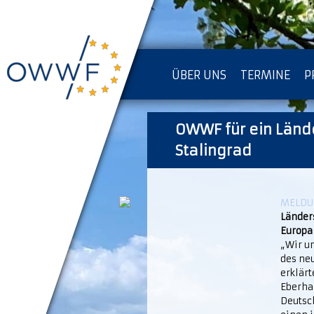
ÜBER UNS
TERMINE
P
IMPRESSUM [KOPIE]
OWWF für ein Länd
D
Stalingrad
MELDUN
Länder
Europa
„Wir un
des ne
erklär
Eberhar
Deutsch