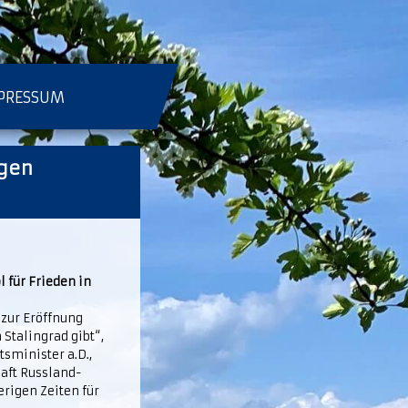
PRESSUM
igen
 für Frieden in
 zur Eröffnung
Stalingrad gibt“,
sminister a.D.,
haft Russland-
erigen Zeiten für