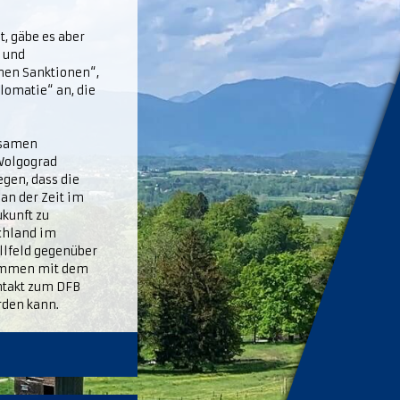
t, gäbe es aber
n und
nen Sanktionen“,
lomatie“ an, die
nsamen
 Wolgograd
egen, dass die
an der Zeit im
kunft zu
chland im
llfeld gegenüber
usammen mit dem
ntakt zum DFB
rden kann.