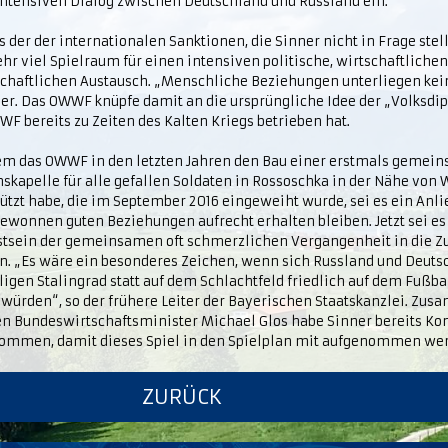
intensiven Dialog zwischen Deutschland und Russland ein.
s der der internationalen Sanktionen, die Sinner nicht in Frage stell
hr viel Spielraum für einen intensiven politische, wirtschaftliche
schaftlichen Austausch. „Menschliche Beziehungen unterliegen kei
er. Das OWWF knüpfe damit an die ursprüngliche Idee der „Volksdip
F bereits zu Zeiten des Kalten Kriegs betrieben hat.
m das OWWF in den letzten Jahren den Bau einer erstmals gemei
skapelle für alle gefallen Soldaten in Rossoschka in der Nähe von
ützt habe, die im September 2016 eingeweiht wurde, sei es ein Anli
ewonnen guten Beziehungen aufrecht erhalten bleiben. Jetzt sei es 
tsein der gemeinsamen oft schmerzlichen Vergangenheit in die Zu
n. „Es wäre ein besonderes Zeichen, wenn sich Russland und Deuts
igen Stalingrad statt auf dem Schlachtfeld friedlich auf dem Fußba
 würden“, so der frühere Leiter der Bayerischen Staatskanzlei. Z
en Bundeswirtschaftsminister Michael Glos habe Sinner bereits Ko
ommen, damit dieses Spiel in den Spielplan mit aufgenommen we
ZURÜCK