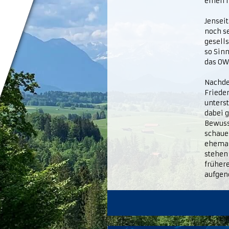
einen 
Jenseit
noch se
gesell
so Sinn
das OWW
Nachde
Frieden
unterst
dabei g
Bewuss
schaue
ehemal
stehen
früher
aufgen