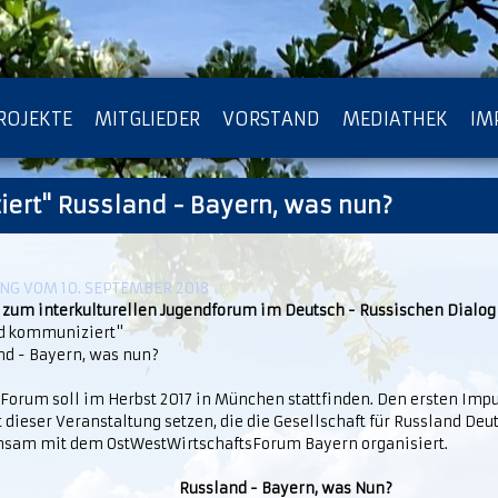
ROJEKTE
MITGLIEDER
VORSTAND
MEDIATHEK
IM
ert" Russland - Bayern, was nun?
ATENSCHUTZ
ARCHIV
G VOM 10. SEPTEMBER 2018
 zum interkulturellen Jugendforum im Deutsch - Russischen Dialog
d kommuniziert"
nd - Bayern, was nun?
 Forum soll im Herbst 2017 in München stattfinden. Den ersten Imp
 dieser Veranstaltung setzen, die die Gesellschaft für Russland De
sam mit dem OstWestWirtschaftsForum Bayern organisiert.
Russland - Bayern, was Nun?