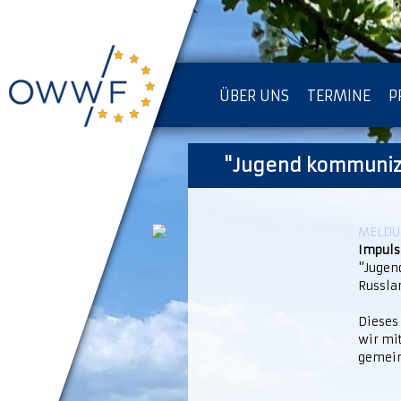
ÜBER UNS
TERMINE
P
IMPRESSUM [KOPIE]
"Jugend kommunizi
D
MELDUN
Impuls
"Jugen
Russla
Dieses
wir mit
gemein