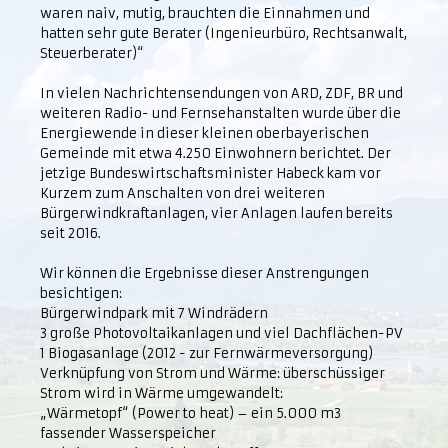
waren naiv, mutig, brauchten die Einnahmen und
hatten sehr gute Berater (Ingenieurbüro, Rechtsanwalt,
Steuerberater)“
In vielen Nachrichtensendungen von ARD, ZDF, BR und
weiteren Radio- und Fernsehanstalten wurde über die
Energiewende in dieser kleinen oberbayerischen
Gemeinde mit etwa 4.250 Einwohnern berichtet. Der
jetzige Bundeswirtschaftsminister Habeck kam vor
Kurzem zum Anschalten von drei weiteren
Bürgerwindkraftanlagen, vier Anlagen laufen bereits
seit 2016.
Wir können die Ergebnisse dieser Anstrengungen
besichtigen:
Bürgerwindpark mit 7 Windrädern
3 große Photovoltaikanlagen und viel Dachflächen-PV
1 Biogasanlage (2012 - zur Fernwärmeversorgung)
Verknüpfung von Strom und Wärme: überschüssiger
Strom wird in Wärme umgewandelt:
„Wärmetopf“ (Power to heat) – ein 5.000 m3
fassender Wasserspeicher