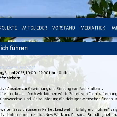
ROJEKTE
MITGLIEDER
VORSTAND
MEDIATHEK
IM
eich führen
ATENSCHUTZ
ARCHIV
G VOM 14. MAI 2025
g, 3. Juni 2025, 10:00 - 12:00 Uhr - Online
äfte sichern
tive Ansätze zur Gewinnung und Bindung von Fachkräften .
äfte sind knapp. Doch wie können wir in Zeiten von Fachkräftemang
tionswechsel und Digitalisierung die richtigen Menschen finden un
?
zweiten Session unserer Reihe „Lead well – Erfolgreich führen“ zei
tive Unternehmenskultur, New Work und Personal Branding helfen,