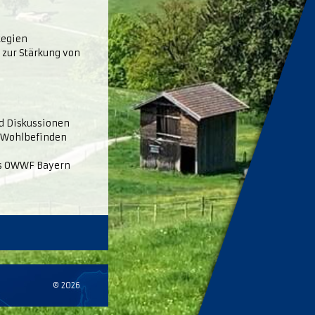
tegien
 zur Stärkung von
d Diskussionen
d Wohlbefinden
des OWWF Bayern
© 2026