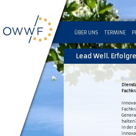
ÜBER UNS
TERMINE
P
IMPRESSUM [KOPIE]
Lead Well. Erfolgr
D
MELDUN
Diensta
Fachkr
Innova
Fachkr
Genera
halten
In der 
innova