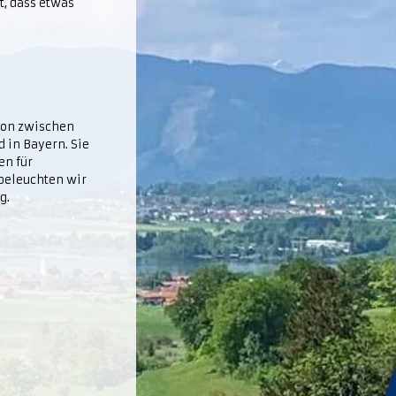
t, dass etwas
tion zwischen
in Bayern. Sie
en für
 beleuchten wir
g.