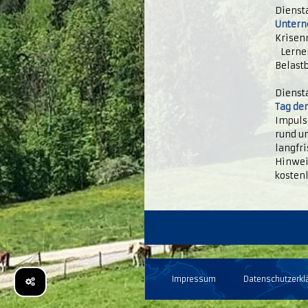
Diensta
Untern
Krisen
Lernen
Belastb
Diensta
Tag de
Impuls
rund u
langfri
Hinwei
kosten
Impressum
Datenschutzerkl