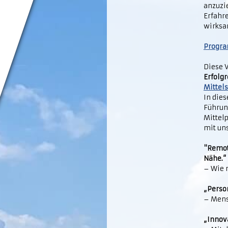
anzuzi
Erfahr
wirksa
Progr
Diese 
Erfolgr
Mittel
In die
Führung
Mittel
mit un
"Remot
Nähe.“
– Wie 
„Perso
– Mens
„Innova