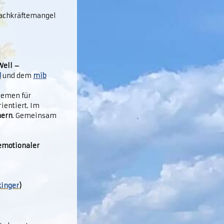
Fachkräftemangel
Well –
d
und dem
mib
hemen für
ientiert. Im
hern
. Gemeinsam
 emotionaler
kinger
)