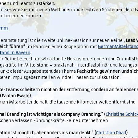
ehen und Teams zu stärken.
en Sie, wie Sie mit neuen Methoden und kreativen Strategien dem 
m begegnen können.
amm
Veranstaltung ist die zweite Online-Session zur neuen Reihe
„Lead 
eich führen“
im Rahmen einer Kooperation mit
German
Mittelstan
stand in Bayern
.
ser Reihe beleuchten wir aktuelle Herausforderungen und Zukunftst
skräfte im Mittelstand – praxisnah, interdisziplinär und lösungsor
punkt dieser Ausgabe steht das Thema
Fachkräfte gewinnen und sic
seren Impulsgebern stellen wir drei Thesen zur Diskussion:
e-Teams scheitern nicht an der Entfernung, sondern an fehlender
 (Fabian Ewald)
man Mitarbeitende hält, die tausende Kilometer weit entfernt sind
nal Branding ist wichtiger als Company Branding.“ (
Christine Schic
chen verlassen Führungskräfte, keine Unternehmen
tion ist möglich, aber anders als man denkt.“ (
Christian Obad
)