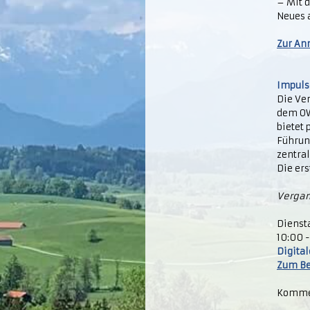
– Mit 
Neues 
Zur An
Impuls
Die Ver
dem OW
bietet 
Führun
zentra
Die er
Vergan
Diensta
10:00 -
Digita
Zum Be
Komme