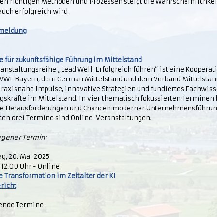
den richtigen Methoden und Prozessen steigt die Wahrscheinlichkei
auch erfolgreich wird
meldung
e für zukunftsfähige Führung im Mittelstand
anstaltungsreihe „Lead Well. Erfolgreich führen“ ist eine Koopera
WF Bayern, dem German Mittelstand und dem Verband Mittelstand 
praxisnahe Impulse, innovative Strategien und fundiertes Fachwiss
gskräfte im Mittelstand. In vier thematisch fokussierten Terminen
le Herausforderungen und Chancen moderner Unternehmensführun
sten drei Termine sind Online-Veranstaltungen.
gener Termin:
g, 20. Mai 2025
 12:00 Uhr - Online
le Transformation im Zeitalter der KI
richt
nde Termine