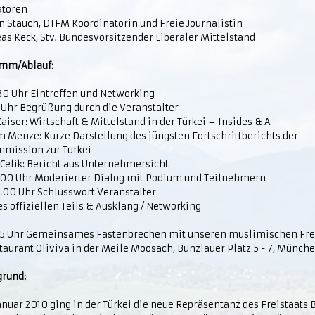
toren
n Stauch, DTFM Koordinatorin und Freie Journalistin
as Keck, Stv. Bundesvorsitzender Liberaler Mittelstand
mm/Ablauf:
:30 Uhr Eintreffen und Networking
0 Uhr Begrüßung durch die Veranstalter
aiser: Wirtschaft & Mittelstand in der Türkei – Insides & A
 Menze: Kurze Darstellung des jüngsten Fortschrittberichts der
mission zur Türkei
Celik: Bericht aus Unternehmersicht
19:00 Uhr Moderierter Dialog mit Podium und Teilnehmern
0:00 Uhr Schlusswort Veranstalter
s offiziellen Teils & Ausklang / Networking
45 Uhr Gemeinsames Fastenbrechen mit unseren muslimischen Fr
aurant Oliviva in der Meile Moosach, Bunzlauer Platz 5 - 7, Münch
grund:
anuar 2010 ging in der Türkei die neue Repräsentanz des Freistaats