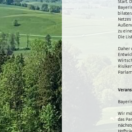
Start.
Bayeris
bilate
Netzes 
Außenw
zu eine
Die Lis
Daher 
Entwick
Wirtsc
Risiken
Parlam
Veranst
Bayeri
Wir mö
das Par
nächst
Hofbräu