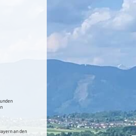
eunden
en
 Bayern an den