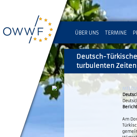
ÜBER UNS
TERMINE
P
IMPRESSUM [KOPIE]
Deutsch-Türkische
D
turbulenten Zeiten
MELDUN
Deutsc
Deutsc
Bericht
Am Don
Türkis
gemein