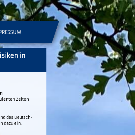
PRESSUM
siken in
rn
ulenten Zeiten
und das Deutsch-
n dazu ein,