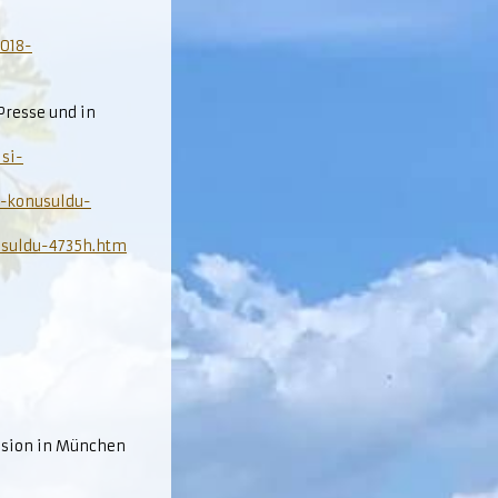
2018-
Presse und in
si-
-konusuldu-
usuldu-4735h.htm
ssion in München