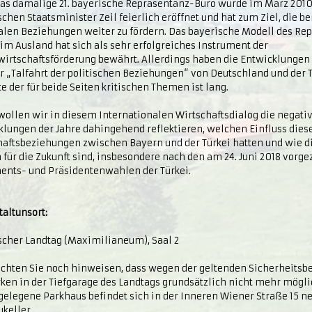
 Das damalige 21. bayerische Repräsentanz-Büro wurde im März 201
chen Staatsminister Zeil feierlich eröffnet und hat zum Ziel, die be
ralen Beziehungen weiter zu fördern. Das bayerische Modell des Re
im Ausland hat sich als sehr erfolgreiches Instrument der
irtschaftsförderung bewährt. Allerdings haben die Entwicklungen d
r „Talfahrt der politischen Beziehungen“ von Deutschland und der T
te der für beide Seiten kritischen Themen ist lang.
wollen wir in diesem Internationalen Wirtschaftsdialog die negati
lungen der Jahre dahingehend reflektieren, welchen Einfluss diese
haftsbeziehungen zwischen Bayern und der Türkei hatten und wie d
 für die Zukunft sind, insbesondere nach den am 24. Juni 2018 vorg
ents- und Präsidentenwahlen der Türkei.
altunsort:
scher Landtag (Maximilianeum), Saal 2
chten Sie noch hinweisen, dass wegen der geltenden Sicherheit
ken in der Tiefgarage des Landtags grundsätzlich nicht mehr möglic
gelegene Parkhaus befindet sich in der Inneren Wiener Straße 15 
keller.