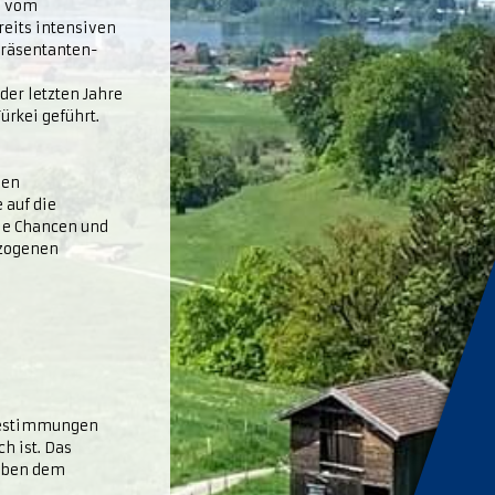
0 vom
reits intensiven
präsentanten-
er letzten Jahre
ürkei geführt.
ven
 auf die
ie Chancen und
ezogenen
sbestimmungen
h ist. Das
neben dem