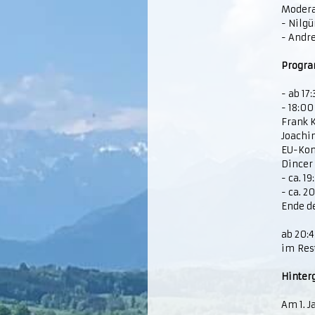
Modera
- Nilgü
- Andre
Progra
- ab 17
- 18:0
Frank K
Joachim
EU-Kom
Dincer 
- ca. 
- ca. 2
Ende de
ab 20:
im Rest
Hinter
Am 1. J