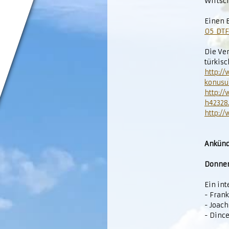
Wirtsc
Einen B
05_DT
Die Ve
türkis
http:/
konusu
http:/
h42328
http:/
Ankünd
Donners
Ein int
- Frank
- Joac
- Dinc