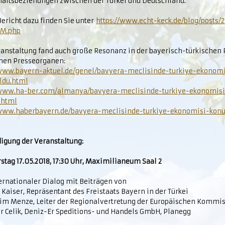
haftsbeziehungen zwischen der Türkei und Deutschland.
ericht dazu finden Sie unter
https://www.echt-keck.de/blog/posts/
FM.php
ranstaltung fand auch große Resonanz in der bayerisch-türkischen 
chen Presseorganen:
/www.bayern-aktuel.de/genel/bavyera-meclisinde-turkiye-ekonomi
ldu.html
/www.ha-ber.com/almanya/bavyera-meclisinde-turkiye-ekonomisi
.html
/www.haberbayern.de/bavyera-meclisinde-turkiye-ekonomisi-kon
igung der Veranstaltung:
tag 17.05.2018, 17:30 Uhr, Maximilianeum Saal 2
ernationaler Dialog mit Beiträgen von
 Kaiser, Repräsentant des Freistaats Bayern in der Türkei
him Menze, Leiter der Regionalvertretung der Europäischen Kommi
er Celik, Deniz-Er Speditions- und Handels GmbH, Planegg