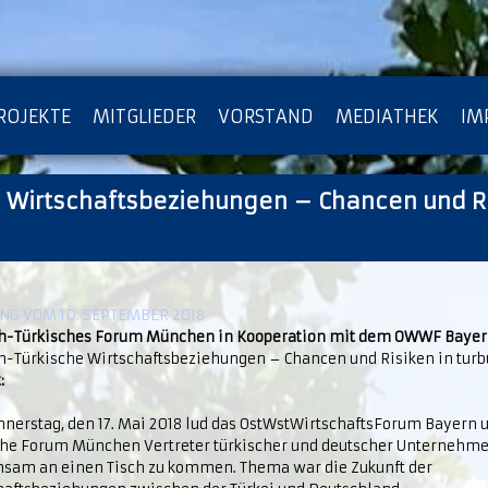
ROJEKTE
MITGLIEDER
VORSTAND
MEDIATHEK
IM
 Wirtschaftsbeziehungen – Chancen und Ri
ATENSCHUTZ
ARCHIV
G VOM 10. SEPTEMBER 2018
h-Türkisches Forum München in Kooperation mit dem OWWF Baye
h-Türkische Wirtschaftsbeziehungen – Chancen und Risiken in turb
:
nerstag, den 17. Mai 2018 lud das OstWstWirtschaftsForum Bayern 
che Forum München Vertreter türkischer und deutscher Unternehme
sam an einen Tisch zu kommen. Thema war die Zukunft der