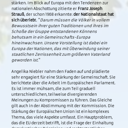
stärken. Im Blick auf Europa mit den Tendenzen zur
nationalen Abschottung zitierte er
Franz Joseph
Strauß
, der schon 1968 erkannte:
der Nationalstaat hat
sich überleb
t. "
Darum müssen die Völker in vollem
Bewusstsein ihrer guten Traditionen und ihres im
Schoße der Gruppe entstandenen Könnens
behutsam in ein Gemeinschafts-Europa
hineinwachsen. Unsere Vorstellung ist dabei ein
Europa der Nationen, das mit Überwindung seiner
staatlichen Zerrissenheit zum größeren Vaterland
geworden ist.
"
Angelika Niebler nahm den Faden auf und plädierte
sehr engagiert für eine Stärkung der Gemeinschaft. Sie
berichtete über die Arbeit im Europäischen Parlament.
Es ist immer mühsam, die zum Teil graduell
unterschiedlichen, teilweise divergierenden
Meinungen zu Kompromissen zu führen. Das Gleiche
gilt auch in der Abstimmung mit der Kommission. Die
Stärkung der Europäischen Union ist ein komplexes
Thema, das viele Aspekte umfasst. Ein Hauptproblem,
das die EU derzeit betrifft, ist die Frage der Einhaltung