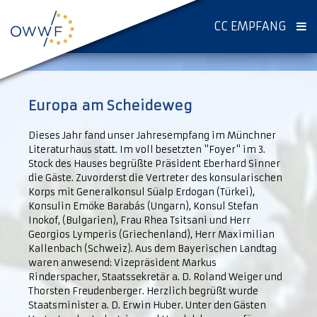
CC EMPFANG
Europa am Scheideweg
Dieses Jahr fand unser Jahresempfang im Münchner
Literaturhaus statt. Im voll besetzten "Foyer" im 3.
Stock des Hauses begrüßte Präsident Eberhard Sinner
die Gäste. Zuvorderst die Vertreter des konsularischen
Korps mit Generalkonsul Süalp Erdogan (Türkei),
Konsulin Emöke Barabás (Ungarn), Konsul Stefan
Inokof, (Bulgarien), Frau Rhea Tsitsani und Herr
Georgios Lymperis (Griechenland), Herr Maximilian
Kallenbach (Schweiz). Aus dem Bayerischen Landtag
waren anwesend: Vizepräsident Markus
Rinderspacher, Staatssekretär a. D. Roland Weiger und
Thorsten Freudenberger. Herzlich begrüßt wurde
Staatsminister a. D. Erwin Huber. Unter den Gästen