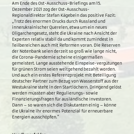
Am Ende des Ost-Ausschuss-Briefings am 15.
Dezember 2021 zog der Ost-Ausschuss-
Regionaldirektor Stefan Kägebein das positive Fazit:
„Trotz des enormen Drucks durch Russland und
innerukrainischer Querelen, etwa um ein neues
Oligarchengesetz, steht die Ukraine nach Ansicht der
Experten relativ stabil da und kommt zumindest in
Teilbereichen auch mit Reformen voran. Die Reserven
der Notenbank seien derzeit so groß wie lange nicht,
die Corona-Pandemie scheine einigermaßen
gemeistert. Lange ausstehende Einspeise-vergütungen
für grünen Strom seien weitgehend bezahlt worden.
Und auch ein erstes Referenzprojekt mit Beteiligung
deutscher Partner zum Bezug von Wasserstoff aus der
Westukraine steht in den Startlöchern. Dringend gelöst
werden müssten aber Regulierungs- sowie
Finanzierungsfragen für ausländische Investoren.
Dann – so waren sich die Diskutanten einig – könne
die Ukraine ihr enormes Potenzial für erneuerbare
Energien ausschöpfen.“