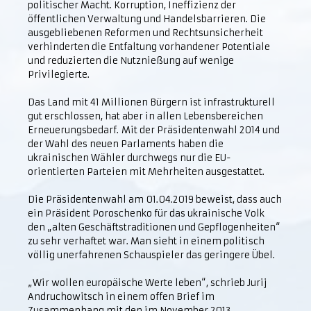
politischer Macht. Korruption, Ineffizienz der
öffentlichen Verwaltung und Handelsbarrieren. Die
ausgebliebenen Reformen und Rechtsunsicherheit
verhinderten die Entfaltung vorhandener Potentiale
und reduzierten die Nutznießung auf wenige
Privilegierte.
Das Land mit 41 Millionen Bürgern ist infrastrukturell
gut erschlossen, hat aber in allen Lebensbereichen
Erneuerungsbedarf. Mit der Präsidentenwahl 2014 und
der Wahl des neuen Parlaments haben die
ukrainischen Wähler durchwegs nur die EU-
orientierten Parteien mit Mehrheiten ausgestattet.
Die Präsidentenwahl am 01.04.2019 beweist, dass auch
ein Präsident Poroschenko für das ukrainische Volk
den „alten Geschäftstraditionen und Gepflogenheiten“
zu sehr verhaftet war. Man sieht in einem politisch
völlig unerfahrenen Schauspieler das geringere Übel.
„Wir wollen europäische Werte leben“, schrieb Jurij
Andruchowitsch in einem offen Brief im
Zusammenhang mit den im November 2013