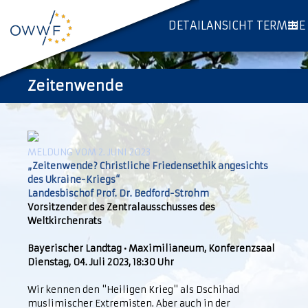
DETAILANSICHT TERMINE
Zeitenwende
MELDUNG VOM 2. JUNI 2023
„Zeitenwende? Christliche Friedensethik angesichts
des Ukraine-Kriegs“
Landesbischof Prof. Dr. Bedford-Strohm
Vorsitzender des Zentralausschusses des
Weltkirchenrats
Bayerischer Landtag • Maximilianeum, Konferenzsaal
Dienstag, 04. Juli 2023, 18:30 Uhr
Wir kennen den "Heiligen Krieg" als Dschihad
muslimischer Extremisten. Aber auch in der