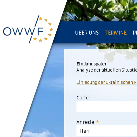
ÜBER UNS
TERMINE
P
IMPRESSUM [KOPIE]
D
Ein Jahr später
Analyse der aktuellen Situat
Einladung der Ukrainischen 
Code
Anrede
Herr