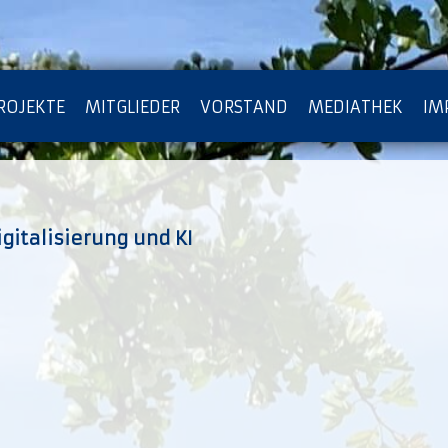
ROJEKTE
MITGLIEDER
VORSTAND
MEDIATHEK
IM
ATENSCHUTZ
ARCHIV
gitalisierung und KI