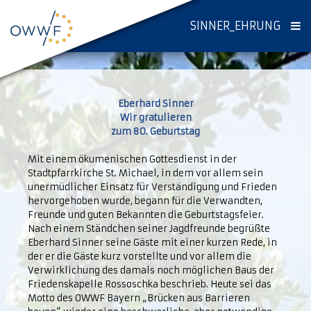
SINNER_EHRUNG
Eberhard Sinner
Wir gratulieren
zum 80. Geburtstag
Mit einem ökumenischen Gottesdienst in der
Stadtpfarrkirche St. Michael, in dem vor allem sein
unermüdlicher Einsatz für Verständigung und Frieden
hervorgehoben wurde, begann für die Verwandten,
Freunde und guten Bekannten die Geburtstagsfeier.
Nach einem Ständchen seiner Jagdfreunde begrüßte
Eberhard Sinner seine Gäste mit einer kurzen Rede, in
der er die Gäste kurz vorstellte und vor allem die
Verwirklichung des damals noch möglichen Baus der
Friedenskapelle Rossoschka beschrieb. Heute sei das
Motto des OWWF Bayern „Brücken aus Barrieren