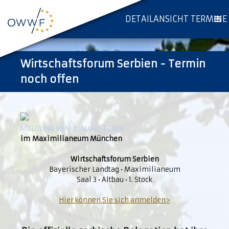
DETAILANSICHT TERMINE
Wirtschaftsforum Serbien - Termin
noch offen
MELDUNG VOM 8. AUGUST 2019
im Maximilianeum München
Wirt­schafts­fo­rum Ser­bi­en
Baye­ri­scher Land­tag • Ma­xi­mi­li­a­neum
Saal 3 • Alt­bau • 1. Stock
Hier können Sie sich anmelden>