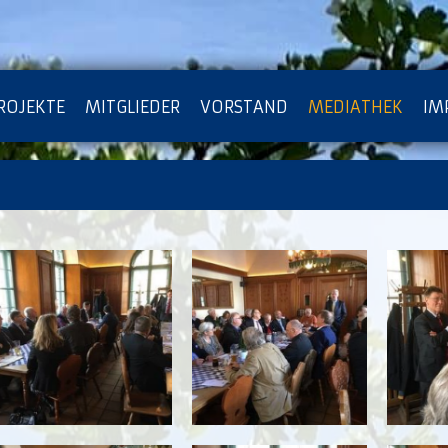
ROJEKTE
MITGLIEDER
VORSTAND
MEDIATHEK
IM
ATENSCHUTZ
ARCHIV