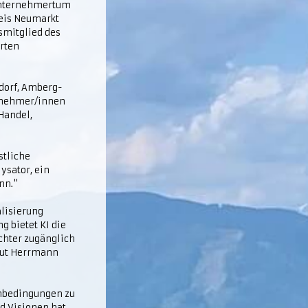
 Unternehmertum
reis Neumarkt
smitglied des
rten
dorf, Amberg-
ernehmer/innen
 Handel,
stliche
lysator, ein
nn."
alisierung
g bietet KI die
chter zugänglich
laut Herrmann
enbedingungen zu
nd Visionen hat.