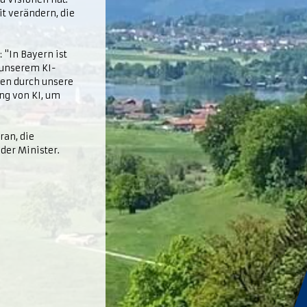
t verändern, die
 "In Bayern ist
 unserem KI-
ken durch unsere
ng von KI, um
ran, die
der Minister.