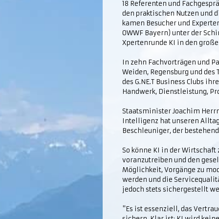
18 Referenten und Fachgesp
den praktischen Nutzen und d
kamen Besucher und Experten 
OWWF Bayern) unter der Schi
Xpertenrunde KI in den groß
In zehn Fachvorträgen und Pa
Weiden, Regensburg und des 
des G.NE.T Business Clubs ihr
Handwerk, Dienstleistung, Pr
Staatsminister Joachim Herrm
Intelligenz hat unseren Alltag
Beschleuniger, der bestehend
So könne KI in der Wirtschaf
voranzutreiben und den gesell
Möglichkeit, Vorgänge zu mod
werden und die Servicequalit
jedoch stets sichergestellt w
"Es ist essenziell, das Vert
sichern. Klar ist: KI wird kei