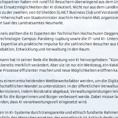
rächspartner haben mit rund 150 Besuchern überwiegend aus dem
ie Einsatzmöglichkeiten der KI diskutiert. Nicht nur aus dem Landk
zu der zweiten, von Ed Sheldon (G.NE.T Business Club und Vorstand
rmherrschaft von Staatsminister Joachim Herrmann MdL organisie
en Saal des Landratsamtes Neumarkt.
nels stellten die KI Experten der Technischen Hochschulen Deggen
Technologie-Campus-Parsberg-Lupburg sowie die IT- und KI- Unt
e Expertise als praktische Impulse für die zahlreichen Besucher aus
oduktion, Entwicklung und Verwaltung in den Raum.
ann hat in seiner Rede die Bedeutung von KI hervorgehoben: "Kün
 bereits merklich verändert. Aber sie ist nur ein Werkzeug, ein Kata
e Prozesse effizienter machen und neue Möglichkeiten eröffnen ka
t zu einem entscheidenden Wettbewerbsfaktor werden, um die Digit
schaftlichen Wandel zu unterstützen. In der öffentlichen Verwaltun
ernisieren, indem Bürokratie abgebaut, Verwaltungsleistungen lei
ät für die Bürgerinnen und Bürger verbessert werde. Dabei müsse 
erden, dass KI verantwortungsvoll eingesetzt wird.
rauen in KI-Systeme durch transparente und ethisch fundierte Rahm
nesfalls den Menschen ersetzen, der empathisch ist, kritisch denkt u