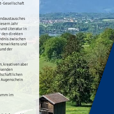
t-Gesellschaft
gendaustausches
diesem Jahr
und Literatur in
r den direkten
ändnis zwischen
mmenwirkens und
 und der
n, kreativen aber
chsenden
lschaftlichen
n Augenschein
gramm im