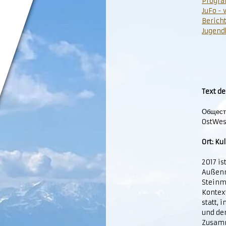
Progra
JuFo - 
Bericht
Jugend
Text d
Общест
OstWes
Ort: K
2017 is
Außenm
Steinm
Kontex
statt, 
und der
Zusamm