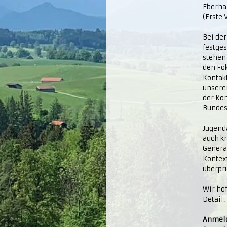
Eberha
(Erste 
Bei de
festges
stehen
den Fok
Kontak
unsere
der Ko
Bundes
Jugenda
auch k
Genera
Kontex
überprü
Wir ho
Detail:
Anmeld