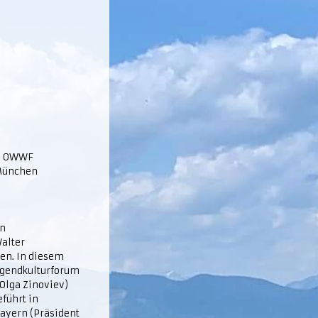
au OWWF
 München
en
alter
en. In diesem
Jugendkulturforum
 Olga Zinoviev)
eführt in
ayern (Präsident