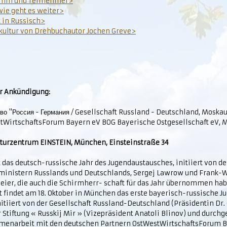
mm und Teilnehmer>
wie geht es weiter>
 in Russisch>
kultur von Drehbuchautor Jochen Greve>
er Ankündigung:
во "Россия - Германия / Gesellschaft Russland - Deutschland, Mosk
tWirtschaftsForum Bayern eV BOG Bayerische Ostgesellschaft eV,
ulturzentrum EINSTEIN, München, Einsteinstraße 34
t das deutsch-russische Jahr des Jugendaustausches, initiiert von d
inistern Russlands und Deutschlands, Sergej Lawrow und Frank-W
eier, die auch die Schirmherr- schaft für das Jahr übernommen hab
t findet am 18. Oktober in München das erste bayerisch-russische 
initiiert von der Gesellschaft Russland-Deutschland (Präsidentin Dr.
 Stiftung « Russkij Mir » (Vizepräsident Anatoli Blinov) und durchg
enarbeit mit den deutschen Partnern OstWestWirtschaftsForum B