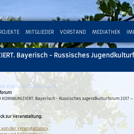
ROJEKTE
MITGLIEDER
VORSTAND
MEDIATHEK
IM
RT. Bayerisch - Russisches Jugendkultur
ATENSCHUTZ
ARCHIV
G VOM 10. SEPTEMBER 2018
forum
 KOMMUNIZIERT. Bayerisch - Russisches Jugendkulturforum 2017 – 
ck zur Veranstaltung:
t von der Veranstaltung>