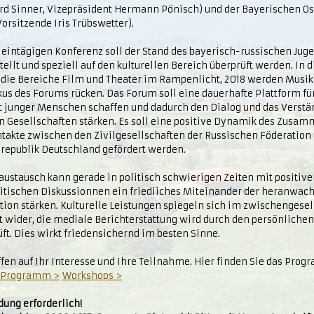
rd Sinner, Vizepräsident Hermann Pönisch) und der Bayerischen Os
Vorsitzende Iris Trübswetter).
r eintägigen Konferenz soll der Stand des bayerisch-russischen Ju
tellt und speziell auf den kulturellen Bereich überprüft werden. In 
 die Bereiche Film und Theater im Rampenlicht, 2018 werden Musik 
us des Forums rücken. Das Forum soll eine dauerhafte Plattform fü
t junger Menschen schaffen und dadurch den Dialog und das Verst
n Gesellschaften stärken. Es soll eine positive Dynamik des Zusa
ntakte zwischen den Zivilgesellschaften der Russischen Föderation
republik Deutschland gefördert werden.
ustausch kann gerade in politisch schwierigen Zeiten mit positive
ritischen Diskussionnen ein friedliches Miteinander der heranwa
tion stärken. Kulturelle Leistungen spiegeln sich im zwischengesel
t wider, die mediale Berichterstattung wird durch den persönliche
ft. Dies wirkt friedensichernd im besten Sinne.
ffen auf Ihr Interesse und Ihre Teilnahme. Hier finden Sie das Pro
Programm >
Workshops >
ung erforderlich!