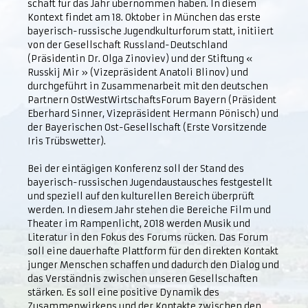
schaft für das Jahr übernommen haben. In diesem
Kontext findet am 18. Oktober in München das erste
bayerisch-russische Jugendkulturforum statt, initiiert
von der Gesellschaft Russland-Deutschland
(Präsidentin Dr. Olga Zinoviev) und der Stiftung «
Russkij Mir » (Vizepräsident Anatoli Blinov) und
durchgeführt in Zusammenarbeit mit den deutschen
Partnern OstWestWirtschaftsForum Bayern (Präsident
Eberhard Sinner, Vizepräsident Hermann Pönisch) und
der Bayerischen Ost-Gesellschaft (Erste Vorsitzende
Iris Trübswetter).
Bei der eintägigen Konferenz soll der Stand des
bayerisch-russischen Jugendaustausches festgestellt
und speziell auf den kulturellen Bereich überprüft
werden. In diesem Jahr stehen die Bereiche Film und
Theater im Rampenlicht, 2018 werden Musik und
Literatur in den Fokus des Forums rücken. Das Forum
soll eine dauerhafte Plattform für den direkten Kontakt
junger Menschen schaffen und dadurch den Dialog und
das Verständnis zwischen unseren Gesellschaften
stärken. Es soll eine positive Dynamik des
Zusammenwirkens und der Kontakte zwischen den