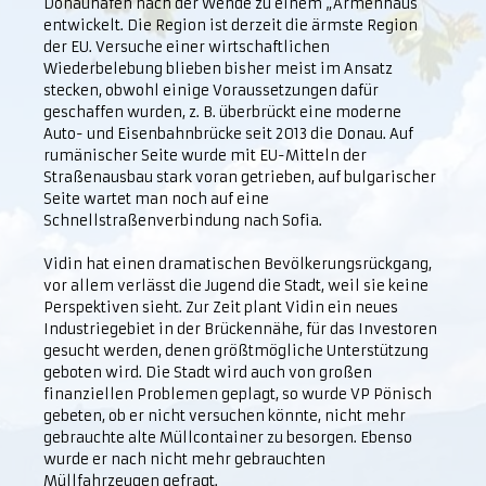
Donauhäfen nach der Wende zu einem „Armenhaus“
entwickelt. Die Region ist derzeit die ärmste Region
der EU. Versuche einer wirtschaftlichen
Wiederbelebung blieben bisher meist im Ansatz
stecken, obwohl einige Voraussetzungen dafür
geschaffen wurden, z. B. überbrückt eine moderne
Auto- und Eisenbahnbrücke seit 2013 die Donau. Auf
rumänischer Seite wurde mit EU-Mitteln der
Straßenausbau stark voran getrieben, auf bulgarischer
Seite wartet man noch auf eine
Schnellstraßenverbindung nach Sofia.
Vidin hat einen dramatischen Bevölkerungsrückgang,
vor allem verlässt die Jugend die Stadt, weil sie keine
Perspektiven sieht. Zur Zeit plant Vidin ein neues
Industriegebiet in der Brückennähe, für das Investoren
gesucht werden, denen größtmögliche Unterstützung
geboten wird. Die Stadt wird auch von großen
finanziellen Problemen geplagt, so wurde VP Pönisch
gebeten, ob er nicht versuchen könnte, nicht mehr
gebrauchte alte Müllcontainer zu besorgen. Ebenso
wurde er nach nicht mehr gebrauchten
Müllfahrzeugen gefragt.