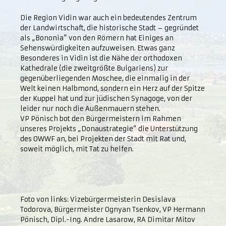
Die Region Vidin war auch ein bedeutendes Zentrum
der Landwirtschaft, die historische Stadt – gegründet
als „Bononia“ von den Römern hat Einiges an
Sehenswürdigkeiten aufzuweisen. Etwas ganz
Besonderes in Vidin ist die Nähe der orthodoxen
Kathedrale (die zweitgrößte Bulgariens) zur
gegenüberliegenden Moschee, die einmalig in der
Welt keinen Halbmond, sondern ein Herz auf der Spitze
der Kuppel hat und zur jüdischen Synagoge, von der
leider nur noch die Außenmauern stehen.
VP Pönisch bot den Bürgermeistern im Rahmen
unseres Projekts „Donaustrategie“ die Unterstützung
des OWWF an, bei Projekten der Stadt mit Rat und,
soweit möglich, mit Tat zu helfen.
Foto von links: Vizebürgermeisterin Desislava
Todorova, Bürgermeister Ognyan Tsenkov, VP Hermann
Pönisch, Dipl.-Ing. Andre Lasarow, RA Dimitar Mitov