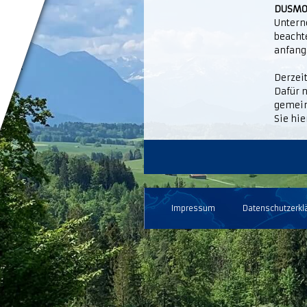
DUSM
Untern
beacht
anfang
Derzeit
Dafür 
gemein
Sie hie
Impressum
Datenschutzerkl