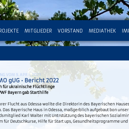
ROJEKTE
MITGLIEDER
VORSTAND
MEDIATHEK
IM
ATENSCHUTZ
ARCHIV
G VOM 9. APRIL 2023
MO gUG
•
Bericht 2022
 für ukrainische Flüchtlinge
WF Bayern gab Starthilfe
rer Flucht aus Odessa wollte die Direktorin des Bayerischen Hauses
n. Das Bayerische Haus in Odessa, maßgerblich aufgebaut bon unse
dsmitglied Karl Walter mit Untrstützung des bayerischen Sozialmin
m für Deutschkurse, Hilfe für Start ups, Gesundheitsprogramme und