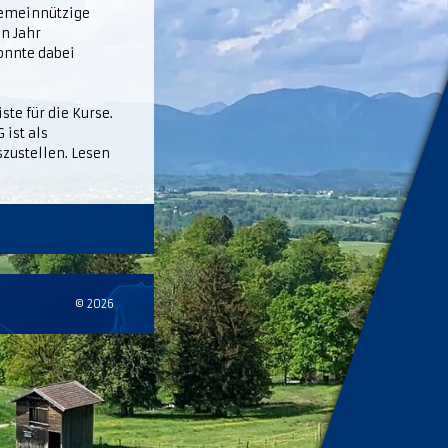
gemeinnützige
n Jahr
onnte dabei
te für die Kurse.
ist als
zustellen. Lesen
© 2026