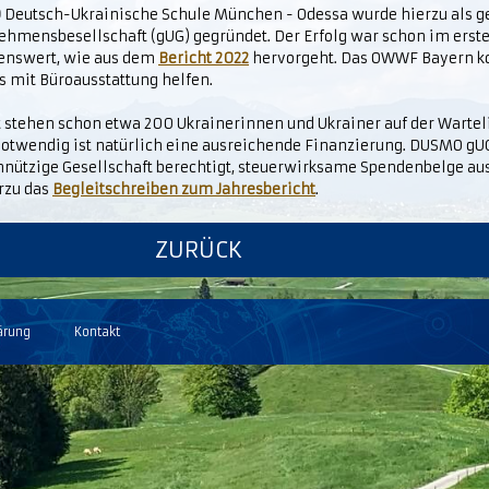
O
Deutsch-Ukrainische Schule München - Odessa wurde hierzu als 
ehmensbesellschaft (gUG) gegründet. Der Erfolg war schon im erste
enswert, wie aus dem
Bericht 2022
hervorgeht. Das OWWF Bayern k
s mit Büroausstattung helfen.
 stehen schon etwa 200 Ukrainerinnen und Ukrainer auf der Wartelis
notwendig ist natürlich eine ausreichende Finanzierung. DUSMO gUG 
nützige Gesellschaft berechtigt, steuerwirksame Spendenbelge aus
rzu das
Begleitschreiben zum Jahresbericht
.
ZURÜCK
ärung
Kontakt