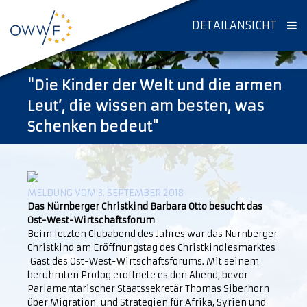
DETAILANSICHT
"Die Kinder der Welt und die armen
Leut’, die wissen am besten, was
Schenken bedeut"
MELDUNG VOM 3. SEPTEMBER 2018
Das Nürnberger Christkind Barbara Otto besucht das
Ost-West-Wirtschaftsforum
Beim letzten Clubabend des Jahres war das Nürnberger
Christkind am Eröffnungstag des Christkindlesmarktes
Gast des Ost-West-Wirtschaftsforums. Mit seinem
berühmten Prolog eröffnete es den Abend, bevor
Parlamentarischer Staatssekretär Thomas Siberhorn
über Migration und Strategien für Afrika, Syrien und