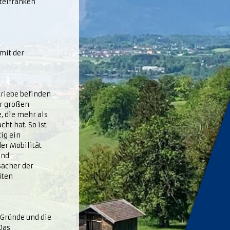
telfranken
mit der
triebe befinden
er großen
e, die mehr als
ht hat. So ist
tig ein
er Mobilität
und
sacher der
iten
 Gründe und die
Das