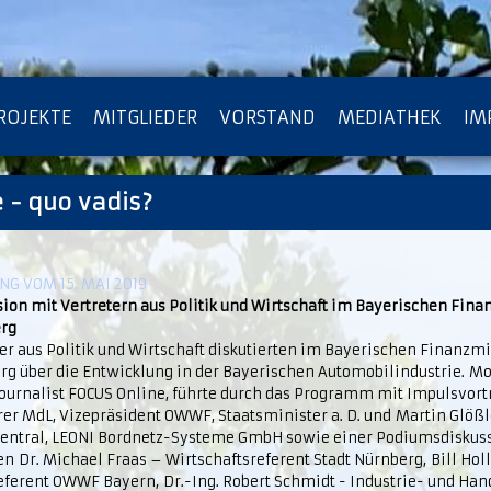
ROJEKTE
MITGLIEDER
VORSTAND
MEDIATHEK
IM
 - quo vadis?
ATENSCHUTZ
ARCHIV
G VOM 15. MAI 2019
sion mit Vertretern aus Politik und Wirtschaft im Bayerischen Fin
rg
er aus Politik und Wirtschaft diskutierten im Bayerischen Finanzm
rg über die Entwicklung in der Bayerischen Automobilindustrie. M
 Journalist FOCUS Online, führte durch das Programm mit Impulsvor
er MdL, Vizepräsident OWWF, Staatsminister a. D. und Martin Glößl
entral, LEONI Bordnetz-Systeme GmbH sowie einer Podiumsdiskussi
n Dr. Michael Fraas – Wirtschaftsreferent Stadt Nürnberg, Bill Hol
eferent OWWF Bayern, Dr.-Ing. Robert Schmidt - Industrie- und H