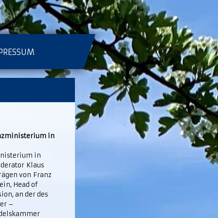
PRESSUM
anzministerium in
inisterium in
oderator Klaus
trägen von Franz
ein, Head of
on, an der des
ler –
andelskammer