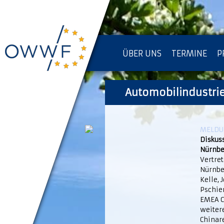
ÜBER UNS
TERMINE
P
IMPRESSUM [KOPIE]
Automobilindustrie
D
MELDUN
Diskus
Nürnbe
Vertret
Nürnbe
Kelle,
Pschier
EMEA C
weitere
Chinar