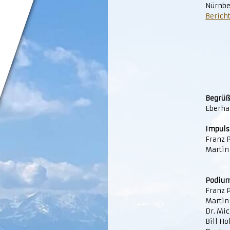
Nürnbe
Berich
Begrü
Eberhar
Impuls
Franz P
Martin
Podium
Franz P
Martin
Dr. Mic
Bill H