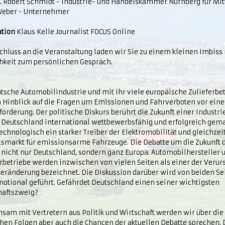
g. Robert Schmidt - Industrie- und Handelskammer Nürnberg für Mit
Weber - Unternehmer
tion
Klaus Kelle Journalist FOCUS Online
chluss an die Veranstaltung laden wir Sie zu einem kleinen Imbiss 
hkeit zum persönlichen Gespräch.
tsche Automobilindustrie und mit ihr viele europäische Zulieferbe
m Hinblick auf die Fragen um Emissionen und Fahrverboten vor ein
orderung. Der politische Diskurs berührt die Zukunft einer Industri
 Deutschland international wettbewerbsfähig und erfolgreich gemac
echnologisch ein starker Treiber der Elektromobilität und gleichzei
tsmarkt für emissionsarme Fahrzeuge. Die Debatte um die Zukunft d
t nicht nur Deutschland, sondern ganz Europa. Automobilhersteller 
rbetriebe werden inzwischen von vielen Seiten als einer der Verur
eränderung bezeichnet. Die Diskussion darüber wird von beiden Se
otional geführt. Gefährdet Deutschland einen seiner wichtigsten
haftszweig?
sam mit Vertretern aus Politik und Wirtschaft werden wir über die
hen Folgen aber auch die Chancen der aktuellen Debatte sprechen. 