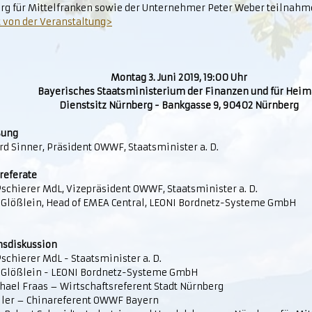
rg für Mittelfranken sowie der Unternehmer Peter Weber teilnahm
t von der Veranstaltung>
Montag 3. Juni 2019, 19:00 Uhr
Bayerisches Staatsministerium der Finanzen und für Heim
Dienstsitz Nürnberg - Bankgasse 9, 90402 Nürnberg
ßung
d Sinner, Präsident OWWF, Staatsminister a. D.
referate
schierer MdL, Vizepräsident OWWF, Staatsminister a. D.
 Glößlein, Head of EMEA Central, LEONI Bordnetz-Systeme GmbH
sdiskussion
schierer MdL - Staatsminister a. D.
 Glößlein - LEONI Bordnetz-Systeme GmbH
hael Fraas – Wirtschaftsreferent Stadt Nürnberg
oller – Chinareferent OWWF Bayern