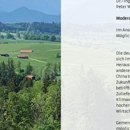
Dr.-In
Peter 
Modera
Im Ans
Möglic
Die deu
sich i
Herausf
andere
China t
Zukunf
betriff
Zuliefe
Klimav
hochem
Wirtsc
Gemein
möglic