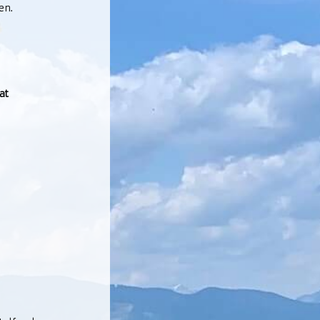
en.
at