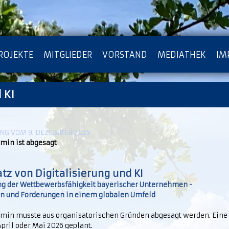
ROJEKTE
MITGLIEDER
VORSTAND
MEDIATHEK
IM
 KI
ATENSCHUTZ
ARCHIV
NG VOM 9. DEZEMBER 2025
rmin ist abgesagt
atz von Digitalisierung und KI
ng der Wettbewerbsfähigkeit bayerischer Unternehmen -
n und Forderungen in einem globalen Umfeld
rmin musste aus organisatorischen Gründen abgesagt werden. Ein
 April oder Mai 2026 geplant.