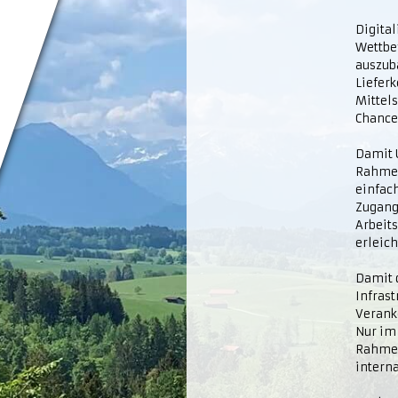
Digital
Wettbe
auszuba
Liefer
Mittels
Chance
Damit 
Rahmenb
einfac
Zugang
Arbeits
erleich
Damit d
Infras
Verank
Nur im
Rahmen
intern