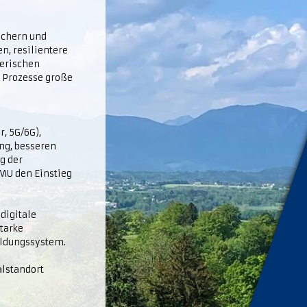
ichern und
n, resilientere
yerischen
e Prozesse große
, 5G/6G),
ng, besseren
g der
KMU den Einstieg
 digitale
tarke
ildungssystem.
alstandort