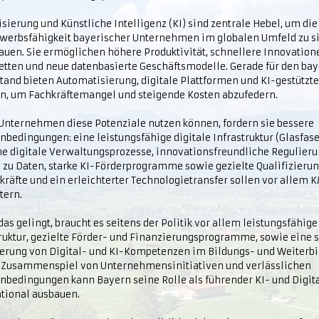
isierung und Künstliche Intelligenz (KI) sind zentrale Hebel, um die
werbsfähigkeit bayerischer Unternehmen im globalen Umfeld zu s
uen. Sie ermöglichen höhere Produktivität, schnellere Innovatione
ketten und neue datenbasierte Geschäftsmodelle. Gerade für den ba
tand bieten Automatisierung, digitale Plattformen und KI-gestützt
n, um Fachkräftemangel und steigende Kosten abzufedern.
Unternehmen diese Potenziale nutzen können, fordern sie bessere
edingungen: eine leistungsfähige digitale Infrastruktur (Glasfaser
he digitale Verwaltungsprozesse, innovationsfreundliche Regulieru
 zu Daten, starke KI-Förderprogramme sowie gezielte Qualifizierun
kräfte und ein erleichterter Technologietransfer sollen vor allem 
tern.
as gelingt, braucht es seitens der Politik vor allem leistungsfähige
truktur, gezielte Förder- und Finanzierungsprogramme, sowie eine s
erung von Digital- und KI-Kompetenzen im Bildungs- und Weiterb
 Zusammenspiel von Unternehmensinitiativen und verlässlichen
bedingungen kann Bayern seine Rolle als führender KI- und Digit
ational ausbauen.