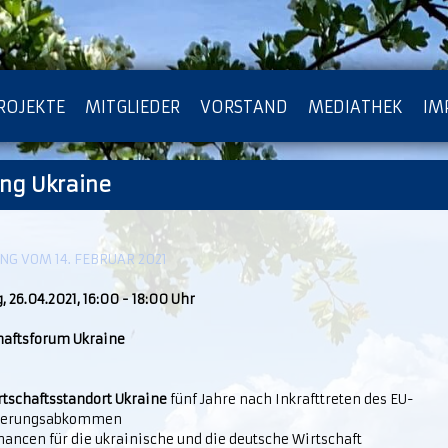
ROJEKTE
MITGLIEDER
VORSTAND
MEDIATHEK
IM
ung Ukraine
ATENSCHUTZ
ARCHIV
G VOM 14. FEBRUAR 2021
 26.04.2021, 16:00 - 18:00 Uhr
haftsforum Ukraine
rtschaftsstandort Ukraine
fünf Jahre nach Inkrafttreten des EU-
iierungsabkommen
ancen für die ukrainische und die deutsche Wirtschaft