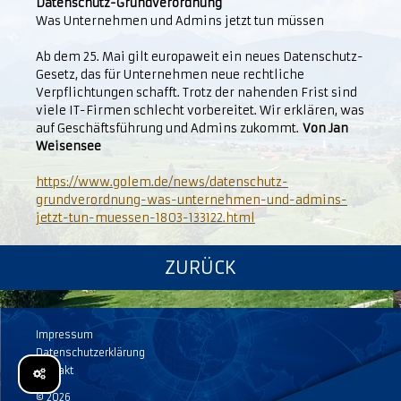
Datenschutz-Grundverordnung
Was Unternehmen und Admins jetzt tun müssen
Ab dem 25. Mai gilt europaweit ein neues Datenschutz-
Gesetz, das für Unternehmen neue rechtliche
Verpflichtungen schafft. Trotz der nahenden Frist sind
viele IT-Firmen schlecht vorbereitet. Wir erklären, was
auf Geschäftsführung und Admins zukommt.
Von Jan
Weisensee
https://www.golem.de/news/datenschutz-
grundverordnung-was-unternehmen-und-admins-
jetzt-tun-muessen-1803-133122.html
ZURÜCK
Impressum
Datenschutzerklärung
Kontakt
© 2026