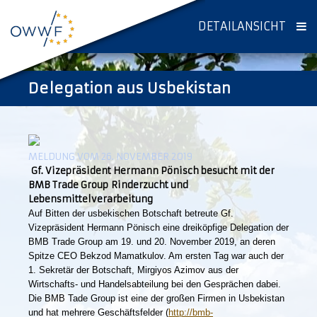
DETAILANSICHT
Delegation aus Usbekistan
MELDUNG VOM 26. NOVEMBER 2019
Gf. Vizepräsident Hermann Pönisch besucht mit der
BMB Trade Group Rinderzucht und
Lebensmittelverarbeitung
Auf Bitten der usbekischen Botschaft betreute Gf.
Vizepräsident Hermann Pönisch eine dreiköpfige Delegation der
BMB Trade Group am 19. und 20. November 2019,
an deren
Spitze CEO Bekzod Mamatkulov
. Am ersten Tag war auch der
1. Sekretär der Botschaft, Mirgiyos Azimov aus der
Wirtschafts- und Handelsabteilung bei den Gesprächen dabei.
Die BMB Tade Group ist eine der großen Firmen in Usbekistan
und hat mehrere Geschäftsfelder
(
http://bmb-