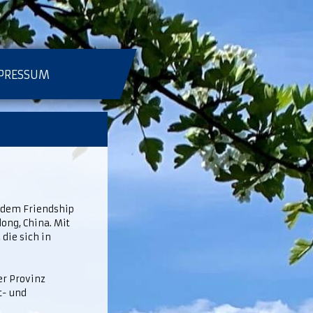
PRESSUM
t dem Friendship
ong, China. Mit
die sich in
der Provinz
t- und