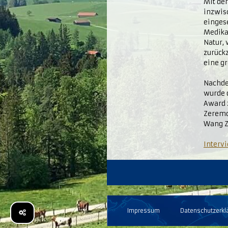
Mit der
inzwisc
einges
Medika
Natur,
zurück
eine g
Nachde
wurde 
Award 
Zeremo
Wang Z
Intervi
Impressum
Datenschutzerkl