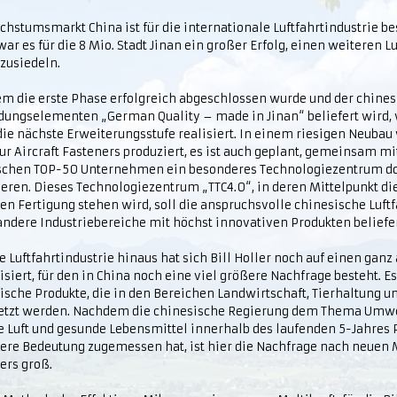
hstumsmarkt China ist für die internationale Luftfahrtindustrie be
ar es für die 8 Mio. Stadt Jinan ein großer Erfolg, einen weiteren Lu
zusiedeln.
m die erste Phase erfolgreich abgeschlossen wurde und der chines
dungselementen „German Quality – made in Jinan“ beliefert wird,
ie nächste Erweiterungsstufe realisiert. In einem riesigen Neubau
ur Aircraft Fasteners produziert, es ist auch geplant, gemeinsam m
schen TOP-50 Unternehmen ein besonderes Technologiezentrum do
ieren. Dieses Technologiezentrum „TTC4.0“, in deren Mittelpunkt di
en Fertigung stehen wird, soll die anspruchsvolle chinesische Luftf
andere Industriebereiche mit höchst innovativen Produkten beliefe
e Luftfahrtindustrie hinaus hat sich Bill Holler noch auf einen gan
isiert, für den in China noch eine viel größere Nachfrage besteht. E
ische Produkte, die in den Bereichen Landwirtschaft, Tierhaltung 
etzt werden. Nachdem die chinesische Regierung dem Thema Umwe
e Luft und gesunde Lebensmittel innerhalb des laufenden 5-Jahres 
ere Bedeutung zugemessen hat, ist hier die Nachfrage nach neuen
ers groß.