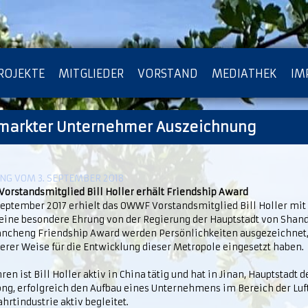
ROJEKTE
MITGLIEDER
VORSTAND
MEDIATHEK
IM
umarkter Unternehmer Auszeichnung
ATENSCHUTZ
ARCHIV
G VOM 3. SEPTEMBER 2018
orstandsmitglied Bill Holler erhält Friendship Award
September 2017 erhielt das OWWF Vorstandsmitglied Bill Holler mi
eine besondere Ehrung von der Regierung der Hauptstadt von Shand
ncheng Friendship Award werden Persönlichkeiten ausgezeichnet, 
erer Weise für die Entwicklung dieser Metropole eingesetzt haben.
hren ist Bill Holler aktiv in China tätig und hat in Jinan, Hauptstadt 
ng, erfolgreich den Aufbau eines Unternehmens im Bereich der Luf
rtindustrie aktiv begleitet.