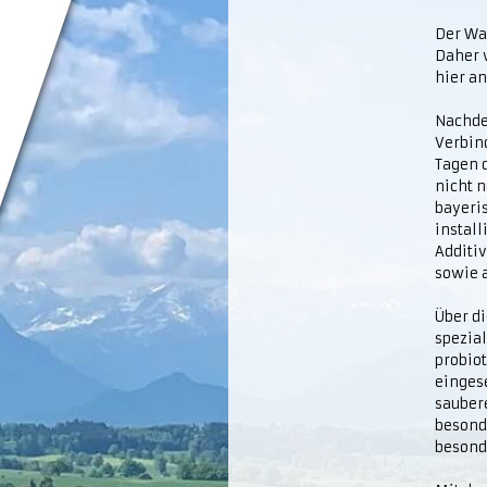
Der Wac
Daher w
hier an
Nachde
Verbin
Tagen d
nicht n
bayeri
install
Additiv
sowie 
Über di
spezial
probiot
einges
sauber
besond
besond