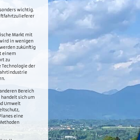
sonders wichtig.
ftfahrtzulieferer
ische Markt mit
 wird in wenigen
 werden zukünftig
it einem
rt zu
e Technologie der
ahrtindustrie
rn.
z anderen Bereich
s handelt sich um
und Umwelt
ltschutz,
Planes eine
 Methoden