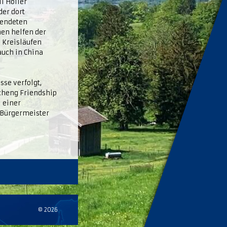
l Holler
der dort
wendeten
en helfen der
 Kreisläufen
uch in China
se verfolgt,
ncheng Friendship
 einer
 Bürgermeister
© 2026