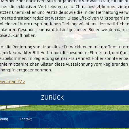
 Methode der Effektiven Mikroorganismen von Multikraft, für die Bil
hen die exklusiven Vertriebsrechte für China besitzt, können viele 
etzten Chemikalien und Pestizide sowie die in der Tierhaltung ver
mente drastisch reduziert werden. Diese Effektiven Mikroorganism
 wieder zu ihrem ursprünglichen Gleichgewicht und den natürlichen
zukehren. Gesunde Lebensmittel auf gesunden Böden werden dann a
roße Zukunft haben.
m die Regierung von Jinan diese Entwicklungen mit großem Interes
dem Neumarkter Bill Holler nun die besondere Ehre zuteil, den Qa
zu bekommen. In Begleitung seiner Frau Annett Holler konnte er bei
nie mit zahlreichen Gästen diese Auszeichnung vom Regierenden
honglin entgegennehmen.
ew Jinan TV >
ZURÜCK
ärung
Kontakt