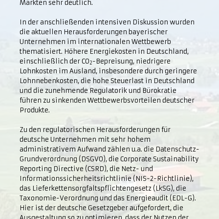
Märkten sehr deutlich.
In der anschließenden intensiven Diskussion wurden
die aktuellen Herausforderungen bayerischer
Unternehmen im internationalen Wettbewerb
thematisiert. Höhere Energiekosten in Deutschland,
einschließlich der CO
-Bepreisung, niedrigere
2
Lohnkosten im Ausland, insbesondere durch geringere
Lohnnebenkosten, die hohe Steuerlast in Deutschland
und die zunehmende Regulatorik und Bürokratie
führen zu sinkenden Wettbewerbsvorteilen deutscher
Produkte.
Zu den regulatorischen Herausforderungen für
deutsche Unternehmen mit sehr hohem
administrativem Aufwand zählen u.a. die Datenschutz-
Grundverordnung (DSGVO), die Corporate Sustainability
Reporting Directive (CSRD), die Netz- und
Informationssicherheitsrichtlinie (NIS-2-Richtlinie),
das Lieferkettensorgfaltspflichtengesetz (LkSG), die
Taxonomie-Verordnung und das Energieaudit (EDL-G).
Hier ist der deutsche Gesetzgeber aufgefordert, die
Ausgestaltung so zu optimieren, dass der Nutzen der