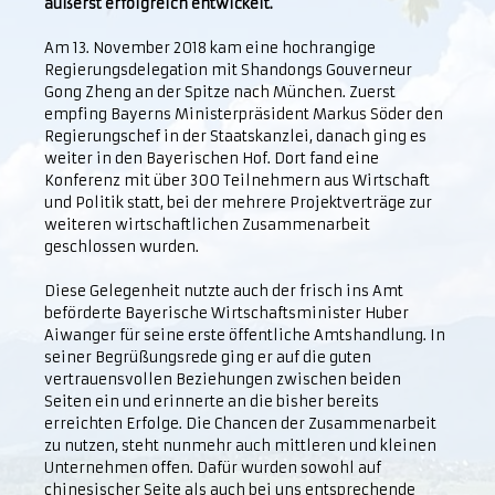
äußerst erfolgreich entwickelt.
Am 13. November 2018 kam eine hochrangige
Regierungsdelegation mit Shandongs Gouverneur
Gong Zheng an der Spitze nach München. Zuerst
empfing Bayerns Ministerpräsident Markus Söder den
Regierungschef in der Staatskanzlei, danach ging es
weiter in den Bayerischen Hof. Dort fand eine
Konferenz mit über 300 Teilnehmern aus Wirtschaft
und Politik statt, bei der mehrere Projektverträge zur
weiteren wirtschaftlichen Zusammenarbeit
geschlossen wurden.
Diese Gelegenheit nutzte auch der frisch ins Amt
beförderte Bayerische Wirtschaftsminister Huber
Aiwanger für seine erste öffentliche Amtshandlung. In
seiner Begrüßungsrede ging er auf die guten
vertrauensvollen Beziehungen zwischen beiden
Seiten ein und erinnerte an die bisher bereits
erreichten Erfolge. Die Chancen der Zusammenarbeit
zu nutzen, steht nunmehr auch mittleren und kleinen
Unternehmen offen. Dafür wurden sowohl auf
chinesischer Seite als auch bei uns entsprechende