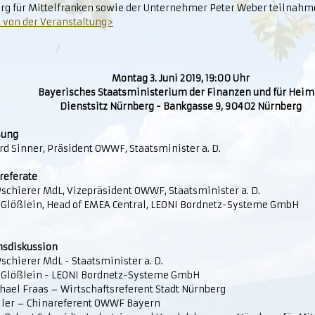
rg für Mittelfranken sowie der Unternehmer Peter Weber teilnahm
t von der Veranstaltung>
Montag 3. Juni 2019, 19:00 Uhr
Bayerisches Staatsministerium der Finanzen und für Heim
Dienstsitz Nürnberg - Bankgasse 9, 90402 Nürnberg
ßung
d Sinner, Präsident OWWF, Staatsminister a. D.
referate
schierer MdL, Vizepräsident OWWF, Staatsminister a. D.
 Glößlein, Head of EMEA Central, LEONI Bordnetz-Systeme GmbH
sdiskussion
schierer MdL - Staatsminister a. D.
 Glößlein - LEONI Bordnetz-Systeme GmbH
hael Fraas – Wirtschaftsreferent Stadt Nürnberg
oller – Chinareferent OWWF Bayern