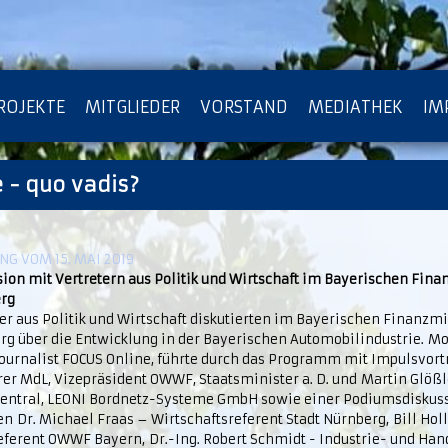
ROJEKTE
MITGLIEDER
VORSTAND
MEDIATHEK
IM
 - quo vadis?
ATENSCHUTZ
ARCHIV
G VOM 15. MAI 2019
sion mit Vertretern aus Politik und Wirtschaft im Bayerischen Fin
rg
er aus Politik und Wirtschaft diskutierten im Bayerischen Finanzm
rg über die Entwicklung in der Bayerischen Automobilindustrie. M
 Journalist FOCUS Online, führte durch das Programm mit Impulsvor
er MdL, Vizepräsident OWWF, Staatsminister a. D. und Martin Glößl
entral, LEONI Bordnetz-Systeme GmbH sowie einer Podiumsdiskussi
n Dr. Michael Fraas – Wirtschaftsreferent Stadt Nürnberg, Bill Hol
eferent OWWF Bayern, Dr.-Ing. Robert Schmidt - Industrie- und H