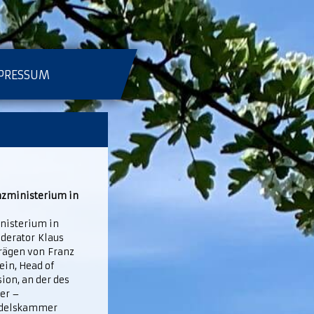
PRESSUM
anzministerium in
inisterium in
oderator Klaus
trägen von Franz
ein, Head of
on, an der des
ler –
andelskammer