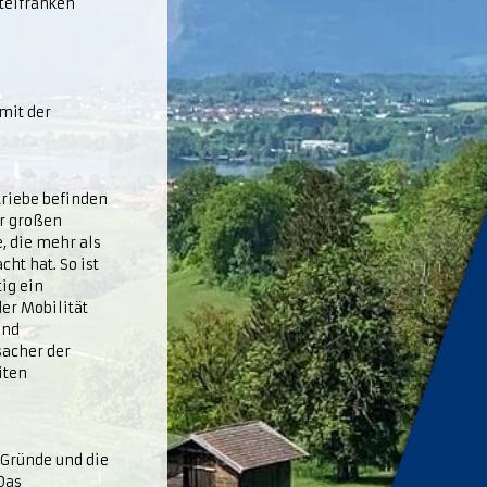
telfranken
mit der
triebe befinden
er großen
e, die mehr als
ht hat. So ist
tig ein
er Mobilität
und
sacher der
iten
 Gründe und die
Das