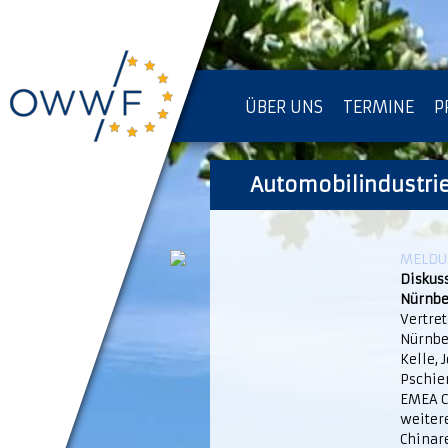
ÜBER UNS
TERMINE
P
IMPRESSUM [KOPIE]
Automobilindustrie
D
MELDUN
Diskus
Nürnbe
Vertret
Nürnbe
Kelle,
Pschier
EMEA C
weitere
Chinar