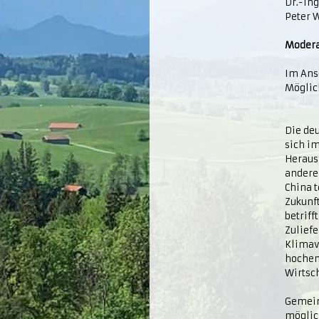
Dr.-In
Peter 
Modera
Im Ans
Möglic
Die deu
sich i
Herausf
andere
China t
Zukunf
betriff
Zuliefe
Klimav
hochem
Wirtsc
Gemein
möglic