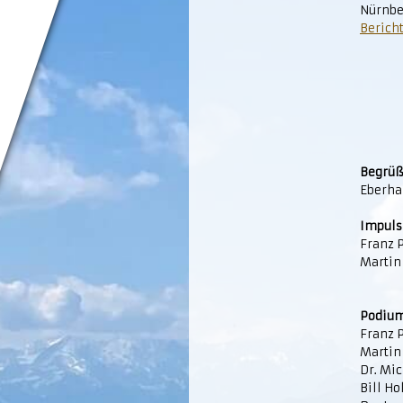
Nürnbe
Berich
Begrü
Eberhar
Impuls
Franz P
Martin
Podium
Franz P
Martin
Dr. Mic
Bill H