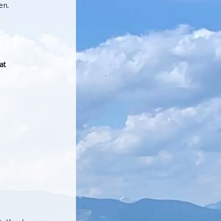
en.
at