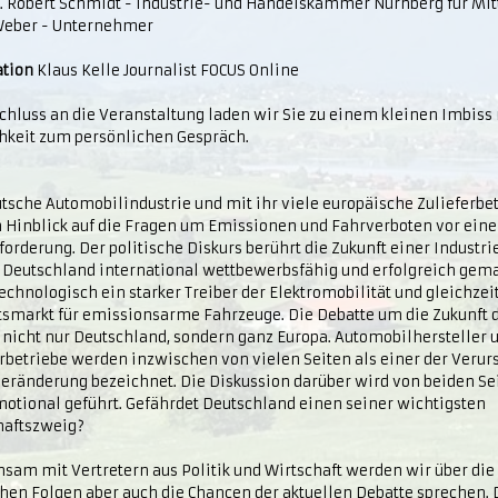
g. Robert Schmidt - Industrie- und Handelskammer Nürnberg für Mit
Weber - Unternehmer
tion
Klaus Kelle Journalist FOCUS Online
chluss an die Veranstaltung laden wir Sie zu einem kleinen Imbiss 
hkeit zum persönlichen Gespräch.
tsche Automobilindustrie und mit ihr viele europäische Zulieferbe
m Hinblick auf die Fragen um Emissionen und Fahrverboten vor ein
orderung. Der politische Diskurs berührt die Zukunft einer Industri
 Deutschland international wettbewerbsfähig und erfolgreich gemac
echnologisch ein starker Treiber der Elektromobilität und gleichzei
tsmarkt für emissionsarme Fahrzeuge. Die Debatte um die Zukunft d
t nicht nur Deutschland, sondern ganz Europa. Automobilhersteller 
rbetriebe werden inzwischen von vielen Seiten als einer der Verur
eränderung bezeichnet. Die Diskussion darüber wird von beiden Se
otional geführt. Gefährdet Deutschland einen seiner wichtigsten
haftszweig?
sam mit Vertretern aus Politik und Wirtschaft werden wir über die
hen Folgen aber auch die Chancen der aktuellen Debatte sprechen. 