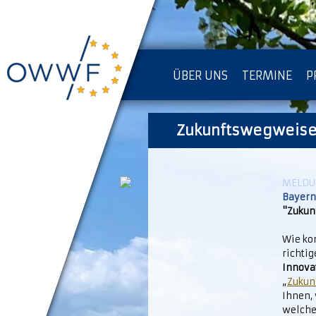
ÜBER UNS
TERMINE
P
IMPRESSUM [KOPIE]
Zukunftswegweise
D
MELDUN
Bayern
"Zukun
Wie ko
richti
Innov
„
Zukun
Ihnen, 
welche 