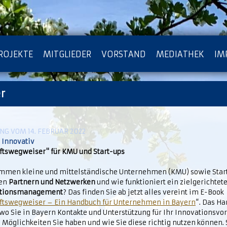
ROJEKTE
MITGLIEDER
VORSTAND
MEDIATHEK
IM
r
ATENSCHUTZ
ARCHIV
G VOM 14. FEBRUAR 2022
 Innovativ
ftswegweiser" für KMU und Start-ups
mmen kleine und mittelständische Unternehmen (KMU) sowie Start
gen
Partnern und Netzwerken
und wie funktioniert ein zielgerichtet
ationsmanagement
? Das finden Sie ab jetzt alles vereint im E-Book
ftswegweiser – Ein Handbuch für Unternehmen in Bayern
“. Das Ha
wo Sie in Bayern Kontakte und Unterstützung für Ihr Innovationsvo
Möglichkeiten Sie haben und wie Sie diese richtig nutzen können. 