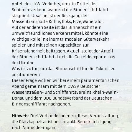
Anteil des LkW-Verkehrs, um ein Drittel der
Schienenverkehr, während die Binnenschifffahrt
stagniert. Ursache ist der Rückgang der
Massentransporte Kohle, Koks, Erze, Mineralöl.
Auf der anderen Seite ist das Binnenschiff ein
umweltfreundliches Verkehrsmittel, könnte eine
wichtige Rolle in einem trimodalen Güterverkehr
spielen und mit seinen Kapazitäten zur
Krisensicherheit beitragen. Aktuell steigt der Anteil
der Binnenschifffahrt durch die Getreideexporte aus
der Ukraine.
Was ist zu tun, um das Binnenschiff für die Zukunft zu
positionieren?
Dieser Frage wollen wir bei einem parlamentarischen
Abend gemeinsam mit dem DWSV Deutscher
Wasserstraßen- und Schifffahrtsvereins Rhein-Main-
Donau und dem BDB Bundesverband der Deutschen
Binnenschifffahrt nachgehen.
Hinweis
: Drei Verbände laden zu dieser Veranstaltung,
die Platzkapazität ist beschränkt. Berücksichtigung
nach Anmeldeeingang.