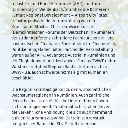
Industrie- und Handelskammer (AHK) fand am
Donnerstag in Weidenbach/Ghimbav die Konferenz
„Smart Regional Development – Airport City“ statt.
Hauptorganisator der Veranstaltung war der
Kronstädter Stadtrat Christian Macedonschi
(Demokratischen Forums der Deutschen in Rumänien),
der zu der Konferenz zahlreiche Fachleute von in- und
ausländischen Flughäfen, Spezialisten im Flugbereich,
Politiker eingeladen hatte. Partner der Veranstaltung
waren außer AHK, Advantage Austria in Rumänien und
der Flughafenverband des Landes. Für das OWWF nahm
Vorstandsmitglied Stephan Rauhut teil, der sich im
OWWF u.a. auch schwerpunktmäßig mit Rumänien
beschäftigt.
Die Region Kronstadt gehört zu den wirtschaftlichen
Wachstumsregionen in Rumänien. Auch zahlreiche
deutsche und österreichische Unternehmen haben
sich dort angesiedelt. Problematisch ist aber derzeit
die verkehrliche Anbindung, die sich auch hemmend
auf den Tourismus auswirkt. Derzeit ist Kronstadt
lediglich per Bahn oder Straße mit einer über