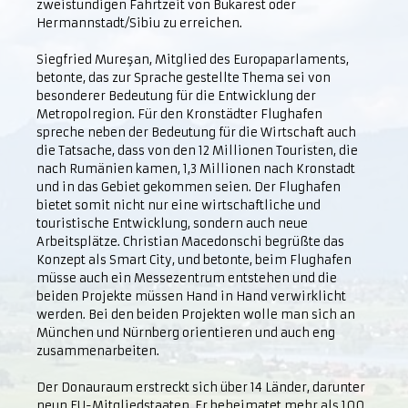
zweistündigen Fahrtzeit von Bukarest oder
Hermannstadt/Sibiu zu erreichen.
Siegfried Mureşan, Mitglied des Europaparlaments,
betonte, das zur Sprache gestellte Thema sei von
besonderer Bedeutung für die Entwicklung der
Metropolregion. Für den Kronstädter Flughafen
spreche neben der Bedeutung für die Wirtschaft auch
die Tatsache, dass von den 12 Millionen Touristen, die
nach Rumänien kamen, 1,3 Millionen nach Kronstadt
und in das Gebiet gekommen seien. Der Flughafen
bietet somit nicht nur eine wirtschaftliche und
touristische Entwicklung, sondern auch neue
Arbeitsplätze. Christian Macedonschi begrüßte das
Konzept als Smart City, und betonte, beim Flughafen
müsse auch ein Messezentrum entstehen und die
beiden Projekte müssen Hand in Hand verwirklicht
werden. Bei den beiden Projekten wolle man sich an
München und Nürnberg orientieren und auch eng
zusammenarbeiten.
Der Donauraum erstreckt sich über 14 Länder, darunter
neun EU-Mitgliedstaaten. Er beheimatet mehr als 100