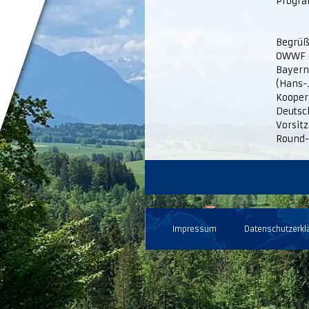
Progr
Begrüß
OWWF –
Bayern 
(Hans-
Kooper
Deutsc
Vorsit
Round-
Impressum
Datenschutzerkl