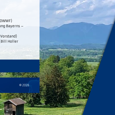
nt OWWF)
lung Bayerns –
 Vorstand)
Bill Holler
© 2026