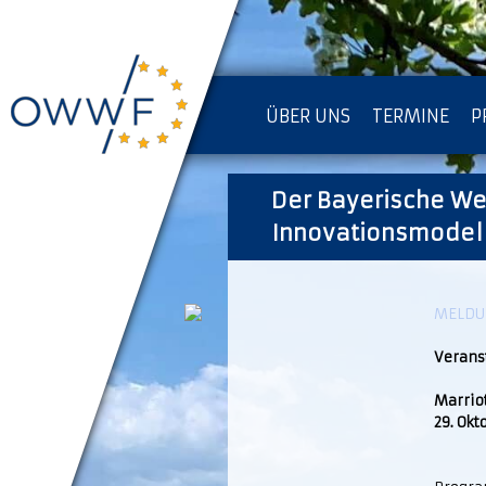
ÜBER UNS
TERMINE
P
IMPRESSUM [KOPIE]
Der Bayerische We
D
Innovationsmodel
MELDUN
Verans
Marriot
29. Okt