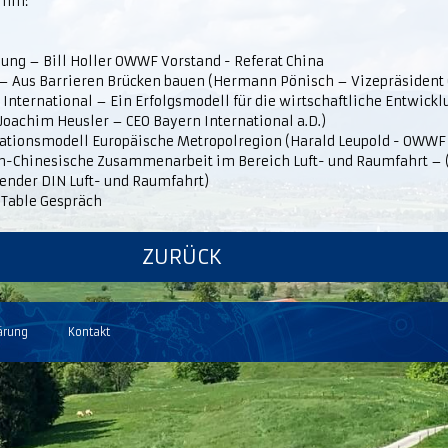
amm:
ung – Bill Holler OWWF Vorstand - Referat China
 Aus Barrieren Brücken bauen (Hermann Pönisch – Vizepräside
International – Ein Erfolgsmodell für die wirtschaftliche Entwick
Joachim Heusler – CEO Bayern International a.D.)
ationsmodell Europäische Metropolregion (Harald Leupold - OWWF
h-Chinesische Zusammenarbeit im Bereich Luft- und Raumfahrt – (
zender DIN Luft- und Raumfahrt)
Table Gespräch
ZURÜCK
ärung
Kontakt