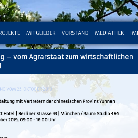
ROJEKTE
MITGLIEDER
VORSTAND
MEDIATHEK
IM
g – vom Agrarstaat zum wirtschaftlichen
ATENSCHUTZ
ARCHIV
l
G VOM 25. OKTOBER 2019
taltung mit Vertretern der chinesischen Provinz Yunnan
t Hotel | Berliner Strasse 93 | München / Raum: Studio 4&5
ober 2019, 09:00 - 16:00 Uhr