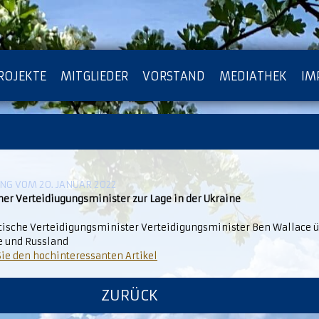
ROJEKTE
MITGLIEDER
VORSTAND
MEDIATHEK
IM
ATENSCHUTZ
ARCHIV
G VOM 20. JANUAR 2022
her Verteidiugungsminister zur Lage in der Ukraine
itische Verteidigungsminister Verteidigungsminister Ben Wallace ü
e und Russland
Sie den hochinteressanten Artikel
ZURÜCK