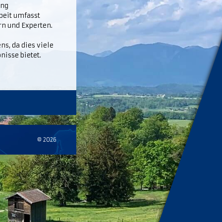
ung
eit umfasst
n und Experten.
ns, da dies viele
isse bietet.
© 2026