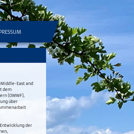
PRESSUM
r Middle-East and
it dem
yern (OWWF),
rung über
usammenarbeit
 Entwicklung der
hen,