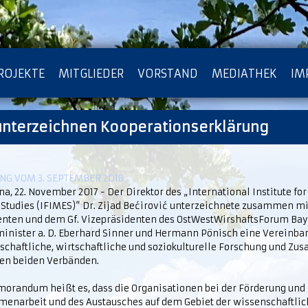
ROJEKTE
MITGLIEDER
VORSTAND
MEDIATHEK
IM
nterzeichnen Kooperationserklärung
ATENSCHUTZ
ARCHIV
G VOM 3. SEPTEMBER 2018
na, 22. November 2017 - Der Direktor des „International Institute fo
 Studies (IFIMES)“ Dr. Zijad Bećirović unterzeichnete zusammen m
enten und dem Gf. Vizepräsidenten des OstWestWirshaftsForum Ba
minister a. D. Eberhard Sinner und Hermann Pönisch eine Vereinba
schaftliche, wirtschaftliche und soziokulturelle Forschung und Z
en beiden Verbänden.
orandum heißt es, dass die Organisationen bei der Förderung und
enarbeit und des Austausches auf dem Gebiet der wissenschaftlic