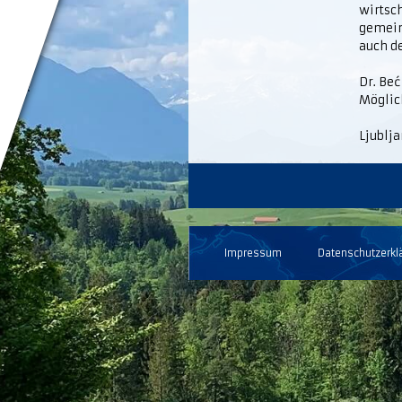
wirtsc
gemein
auch d
Dr. Beć
Möglic
Ljublja
Impressum
Datenschutzerkl