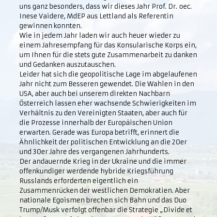
uns ganz besonders, dass wir dieses Jahr Prof. Dr. oec.
Inese Vaidere, MdEP aus Lettland als Referentin
gewinnen konnten.
Wie in jedem Jahr laden wir auch heuer wieder zu
einem Jahresempfang für das Konsularische Korps ein,
um Ihnen für die stets gute Zusammenarbeit zu danken
und Gedanken auszutauschen.
Leider hat sich die geopolitische Lage im abgelaufenen
Jahr nicht zum Besseren gewendet. Die Wahlen in den
USA, aber auch bei unserem direkten Nachbarn
Österreich lassen eher wachsende Schwierigkeiten im
Verhältnis zu den Vereinigten Staaten, aber auch für
die Prozesse innerhalb der Europäischen Union
erwarten. Gerade was Europa betrifft, erinnert die
Ähnlichkeit der politischen Entwicklung an die 20er
und 30er Jahre des vergangenen Jahrhunderts.
Der andauernde Krieg in der Ukraine und die immer
offenkundiger werdende hybride Kriegsführung
Russlands erforderten eigentlich ein
Zusammenrücken der westlichen Demokratien. Aber
nationale Egoismen brechen sich Bahn und das Duo
Trump/Musk verfolgt offenbar die Strategie „Divide et