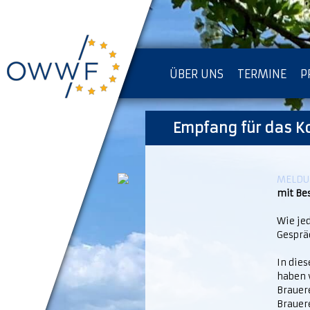
ÜBER UNS
TERMINE
P
IMPRESSUM [KOPIE]
Empfang für das K
D
MELDUN
mit Be
Wie je
Gesprä
In die
haben 
Brauer
Brauer