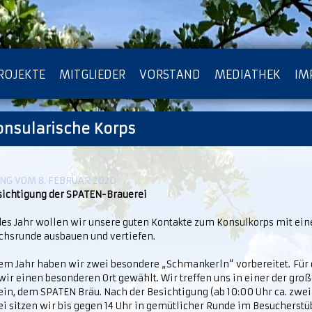
ROJEKTE
MITGLIEDER
VORSTAND
MEDIATHEK
IM
onsularische Korps
ATENSCHUTZ
ARCHIV
G VOM 8. FEBRUAR 2020
sichtigung der SPATEN-Brauerei
des Jahr wollen wir unsere guten Kontakte zum Konsulkorps mit ein
chsrunde ausbauen und vertiefen.
sem Jahr haben wir zwei besondere „Schmankerln“ vorbereitet. Fü
wir einen besonderen Ort gewählt. Wir treffen uns in einer der gr
ein, dem SPATEN Bräu. Nach der Besichtigung (ab 10:00 Uhr ca. zwei
ei sitzen wir bis gegen 14 Uhr in gemütlicher Runde im Besucherstü