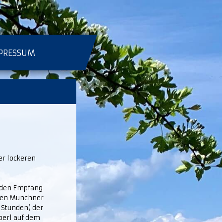
PRESSUM
er lockeren
r den Empfang
oßen Münchner
 Stunden) der
berl auf dem