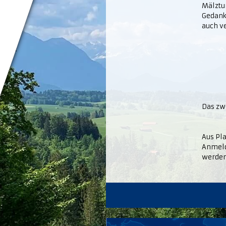
Mälztur
Gedanke
auch v
Das zw
Aus Pl
Anmeld
werde