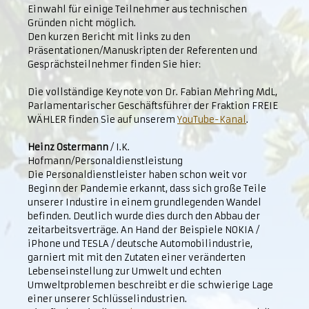
Einwahl für einige Teilnehmer aus technischen
Gründen nicht möglich.
Den kurzen Bericht mit links zu den
Präsentationen/Manuskripten der Referenten und
Gesprächsteilnehmer finden Sie hier:
Die vollständige Keynote von Dr. Fabian Mehring MdL,
Parlamentarischer Geschäftsführer der Fraktion FREIE
WÄHLER finden Sie auf unserem
YouTube-Kanal
.
Heinz Ostermann
/ I.K.
Hofmann/Personaldienstleistung
Die Personaldienstleister haben schon weit vor
Beginn der Pandemie erkannt, dass sich große Teile
unserer Industire in einem grundlegenden Wandel
befinden. Deutlich wurde dies durch den Abbau der
zeitarbeitsverträge. An Hand der Beispiele NOKIA /
iPhone und TESLA / deutsche Automobilindustrie,
garniert mit mit den Zutaten einer veränderten
Lebenseinstellung zur Umwelt und echten
Umweltproblemen beschreibt er die schwierige Lage
einer unserer Schlüsselindustrien.