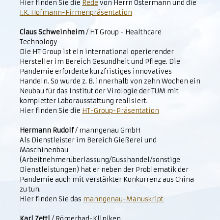
Hier finden Sie die
Rede
von Herrn Ostermann und die
I.K. Hofmann-Firmenpräsentation
Claus Schweinheim
/ HT Group - Healthcare
Technology
Die HT Group ist ein international operierender
Hersteller im Bereich Gesundheit und Pflege. Die
Pandemie erforderte kurzfristiges innovatives
Handeln. So wurde z. B. innerhalb von zehn Wochen ein
Neubau für das Institut der Virologie der TUM mit
kompletter Laborausstattung realisiert.
Hier finden Sie die
HT-Group-Präsentation
Hermann Rudolf
/ manngenau GmbH
Als Dienstleister im Bereich Gießerei und
Maschinenbau
(Arbeitnehmerüberlassung/Gusshandel/sonstige
Dienstleistungen) hat er neben der Problematik der
Pandemie auch mit verstärkter Konkurrenz aus China
zu tun.
Hier finden Sie das
manngenau-Manuskript
Karl Zettl
/ Römerbad-Kliniken