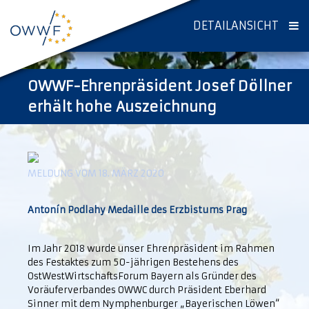
DETAILANSICHT
OWWF-Ehrenpräsident Josef Döllner
erhält hohe Auszeichnung
MELDUNG VOM 18. MÄRZ 2020
Antonín Podlahy Medaille des Erzbistums Prag
Im Jahr 2018 wurde unser Ehrenpräsident im Rahmen
des Festaktes zum 50-jährigen Bestehens des
OstWestWirtschaftsForum Bayern als Gründer des
Voräuferverbandes OWWC durch Präsident Eberhard
Sinner mit dem Nymphenburger „Bayerischen Löwen“