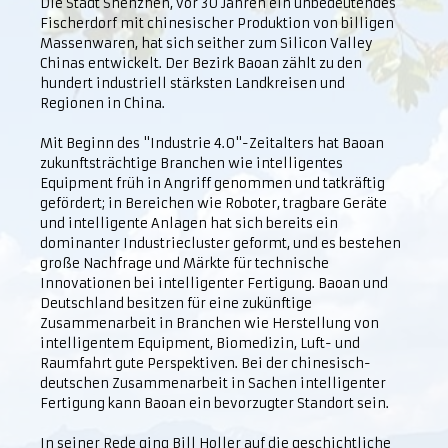
Die Stadt Shenzhen, vor 30 Jahren ein unbedeutendes
Fischerdorf mit chinesischer Produktion von billigen
Massenwaren, hat sich seither zum Silicon Valley
Chinas entwickelt. Der Bezirk Baoan zählt zu den
hundert industriell stärksten Landkreisen und
Regionen in China.
Mit Beginn des "Industrie 4.0"-Zeitalters hat Baoan
zukunftsträchtige Branchen wie intelligentes
Equipment früh in Angriff genommen und tatkräftig
gefördert; in Bereichen wie Roboter, tragbare Geräte
und intelligente Anlagen hat sich bereits ein
dominanter Industriecluster geformt, und es bestehen
große Nachfrage und Märkte für technische
Innovationen bei intelligenter Fertigung. Baoan und
Deutschland besitzen für eine zukünftige
Zusammenarbeit in Branchen wie Herstellung von
intelligentem Equipment, Biomedizin, Luft- und
Raumfahrt gute Perspektiven. Bei der chinesisch-
deutschen Zusammenarbeit in Sachen intelligenter
Fertigung kann Baoan ein bevorzugter Standort sein.
In seiner Rede ging Bill Holler auf die geschichtliche