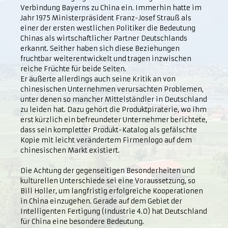
Verbindung Bayerns zu China ein. Immerhin hatte im
Jahr 1975 Ministerpräsident Franz-Josef Strauß als
einer der ersten westlichen Politiker die Bedeutung
Chinas als wirtschaftlicher Partner Deutschlands
erkannt. Seither haben sich diese Beziehungen
fruchtbar weiterentwickelt und tragen inzwischen
reiche Früchte für beide Seiten.
Er äußerte allerdings auch seine Kritik an von
chinesischen Unternehmen verursachten Problemen,
unter denen so mancher Mittelständler in Deutschland
zu leiden hat. Dazu gehört die Produktpiraterie, wo ihm
erst kürzlich ein befreundeter Unternehmer berichtete,
dass sein kompletter Produkt-Katalog als gefälschte
Kopie mit leicht verändertem Firmenlogo auf dem
chinesischen Markt existiert.
Die Achtung der gegenseitigen Besonderheiten und
kulturellen Unterschiede sei eine Voraussetzung, so
Bill Holler, um langfristig erfolgreiche Kooperationen
in China einzugehen. Gerade auf dem Gebiet der
Intelligenten Fertigung (Industrie 4.0) hat Deutschland
für China eine besondere Bedeutung.