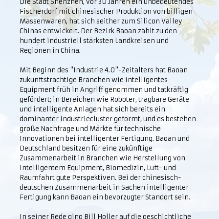
Die Stadt Shenzhen, vor 30 Jahren ein unbedeutendes
Fischerdorf mit chinesischer Produktion von billigen
Massenwaren, hat sich seither zum Silicon Valley
Chinas entwickelt. Der Bezirk Baoan zählt zu den
hundert industriell stärksten Landkreisen und
Regionen in China.
Mit Beginn des "Industrie 4.0"-Zeitalters hat Baoan
zukunftsträchtige Branchen wie intelligentes
Equipment früh in Angriff genommen und tatkräftig
gefördert; in Bereichen wie Roboter, tragbare Geräte
und intelligente Anlagen hat sich bereits ein
dominanter Industriecluster geformt, und es bestehen
große Nachfrage und Märkte für technische
Innovationen bei intelligenter Fertigung. Baoan und
Deutschland besitzen für eine zukünftige
Zusammenarbeit in Branchen wie Herstellung von
intelligentem Equipment, Biomedizin, Luft- und
Raumfahrt gute Perspektiven. Bei der chinesisch-
deutschen Zusammenarbeit in Sachen intelligenter
Fertigung kann Baoan ein bevorzugter Standort sein.
In seiner Rede ging Bill Holler auf die geschichtliche