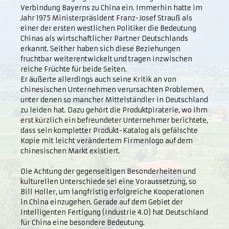
Verbindung Bayerns zu China ein. Immerhin hatte im
Jahr 1975 Ministerpräsident Franz-Josef Strauß als
einer der ersten westlichen Politiker die Bedeutung
Chinas als wirtschaftlicher Partner Deutschlands
erkannt. Seither haben sich diese Beziehungen
fruchtbar weiterentwickelt und tragen inzwischen
reiche Früchte für beide Seiten.
Er äußerte allerdings auch seine Kritik an von
chinesischen Unternehmen verursachten Problemen,
unter denen so mancher Mittelständler in Deutschland
zu leiden hat. Dazu gehört die Produktpiraterie, wo ihm
erst kürzlich ein befreundeter Unternehmer berichtete,
dass sein kompletter Produkt-Katalog als gefälschte
Kopie mit leicht verändertem Firmenlogo auf dem
chinesischen Markt existiert.
Die Achtung der gegenseitigen Besonderheiten und
kulturellen Unterschiede sei eine Voraussetzung, so
Bill Holler, um langfristig erfolgreiche Kooperationen
in China einzugehen. Gerade auf dem Gebiet der
Intelligenten Fertigung (Industrie 4.0) hat Deutschland
für China eine besondere Bedeutung.